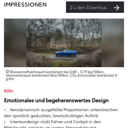
IMPRESSIONEN
Zu den Downloads
Wasserstoffverbrauch kombiniert bei 0,89 – 0,79 kg/100km.
Stromverbrauch kombiniert 0kw/100km, CO
-Emissionen kombiniert 0
2
g/km.
Köln.
Emotionales und begeherenswertes Design
• Aerodynamisch ausgefeilte Proportionen unterstreichen
den sportlich geduckten, breitschultrigen Auftritt
• Interieurdesign rückt Fahrer und Cockpit in den
Mittelpunkt, ergänzt um warme Atmosphäre mit