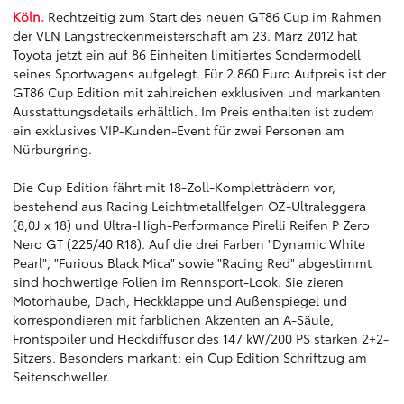
Köln.
Rechtzeitig zum Start des neuen GT86 Cup im Rahmen
der VLN Langstreckenmeisterschaft am 23. März 2012 hat
Toyota jetzt ein auf 86 Einheiten limitiertes Sondermodell
seines Sportwagens aufgelegt. Für 2.860 Euro Aufpreis ist der
GT86 Cup Edition mit zahlreichen exklusiven und markanten
Ausstattungsdetails erhältlich. Im Preis enthalten ist zudem
ein exklusives VIP-Kunden-Event für zwei Personen am
Nürburgring.
Die Cup Edition fährt mit 18-Zoll-Kompletträdern vor,
bestehend aus Racing Leichtmetallfelgen OZ-Ultraleggera
(8,0J x 18) und Ultra-High-Performance Pirelli Reifen P Zero
Nero GT (225/40 R18). Auf die drei Farben "Dynamic White
Pearl", "Furious Black Mica" sowie "Racing Red" abgestimmt
sind hochwertige Folien im Rennsport-Look. Sie zieren
Motorhaube, Dach, Heckklappe und Außenspiegel und
korrespondieren mit farblichen Akzenten an A-Säule,
Frontspoiler und Heckdiffusor des 147 kW/200 PS starken 2+2-
Sitzers. Besonders markant: ein Cup Edition Schriftzug am
Seitenschweller.