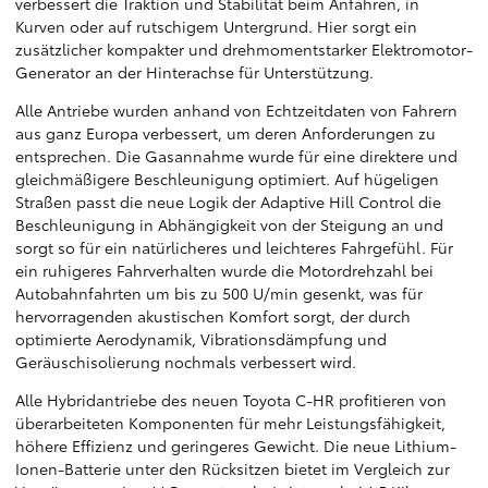
verbessert die Traktion und Stabilität beim Anfahren, in
Kurven oder auf rutschigem Untergrund. Hier sorgt ein
zusätzlicher kompakter und drehmomentstarker Elektromotor-
Generator an der Hinterachse für Unterstützung.
Alle Antriebe wurden anhand von Echtzeitdaten von Fahrern
aus ganz Europa verbessert, um deren Anforderungen zu
entsprechen. Die Gasannahme wurde für eine direktere und
gleichmäßigere Beschleunigung optimiert. Auf hügeligen
Straßen passt die neue Logik der Adaptive Hill Control die
Beschleunigung in Abhängigkeit von der Steigung an und
sorgt so für ein natürlicheres und leichteres Fahrgefühl. Für
ein ruhigeres Fahrverhalten wurde die Motordrehzahl bei
Autobahnfahrten um bis zu 500 U/min gesenkt, was für
hervorragenden akustischen Komfort sorgt, der durch
optimierte Aerodynamik, Vibrationsdämpfung und
Geräuschisolierung nochmals verbessert wird.
Alle Hybridantriebe des neuen Toyota C-HR profitieren von
überarbeiteten Komponenten für mehr Leistungsfähigkeit,
höhere Effizienz und geringeres Gewicht. Die neue Lithium-
Ionen-Batterie unter den Rücksitzen bietet im Vergleich zur