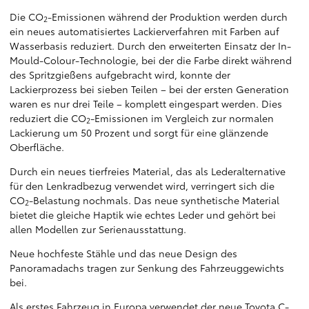
Die CO
-Emissionen während der Produktion werden durch
2
ein neues automatisiertes Lackierverfahren mit Farben auf
Wasserbasis reduziert. Durch den erweiterten Einsatz der In-
Mould-Colour-Technologie, bei der die Farbe direkt während
des Spritzgießens aufgebracht wird, konnte der
Lackierprozess bei sieben Teilen – bei der ersten Generation
waren es nur drei Teile – komplett eingespart werden. Dies
reduziert die CO
-Emissionen im Vergleich zur normalen
2
Lackierung um 50 Prozent und sorgt für eine glänzende
Oberfläche.
Durch ein neues tierfreies Material, das als Lederalternative
für den Lenkradbezug verwendet wird, verringert sich die
CO
-Belastung nochmals. Das neue synthetische Material
2
bietet die gleiche Haptik wie echtes Leder und gehört bei
allen Modellen zur Serienausstattung.
Neue hochfeste Stähle und das neue Design des
Panoramadachs tragen zur Senkung des Fahrzeuggewichts
bei.
Als erstes Fahrzeug in Europa verwendet der neue Toyota C-