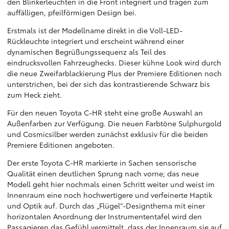
den Blinkerleuchten in die Front integriert und tragen zum
auffälligen, pfeilförmigen Design bei.
Erstmals ist der Modellname direkt in die Voll-LED-
Rückleuchte integriert und erscheint während einer
dynamischen Begrüßungssequenz als Teil des
eindrucksvollen Fahrzeughecks. Dieser kühne Look wird durch
die neue Zweifarblackierung Plus der Premiere Editionen noch
unterstrichen, bei der sich das kontrastierende Schwarz bis
zum Heck zieht.
Für den neuen Toyota C-HR steht eine große Auswahl an
Außenfarben zur Verfügung. Die neuen Farbtöne Sulphurgold
und Cosmicsilber werden zunächst exklusiv für die beiden
Premiere Editionen angeboten.
Der erste Toyota C-HR markierte in Sachen sensorische
Qualität einen deutlichen Sprung nach vorne; das neue
Modell geht hier nochmals einen Schritt weiter und weist im
Innenraum eine noch hochwertigere und verfeinerte Haptik
und Optik auf. Durch das „Flügel“-Designthema mit einer
horizontalen Anordnung der Instrumententafel wird den
Passagieren das Gefühl vermittelt, dass der Innenraum sie auf