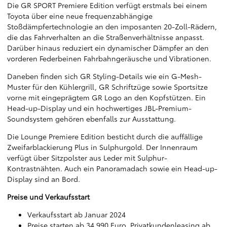
Die GR SPORT Premiere Edition verfügt erstmals bei einem
Toyota über eine neue frequenzabhängige
Stoßdämpfertechnologie an den imposanten 20-Zoll-Rädern,
die das Fahrverhalten an die Straßenverhältnisse anpasst.
Darüber hinaus reduziert ein dynamischer Dämpfer an den
vorderen Federbeinen Fahrbahngeräusche und Vibrationen.
Daneben finden sich GR Styling-Details wie ein G-Mesh-
Muster für den Kühlergrill, GR Schriftzüge sowie Sportsitze
vorne mit eingeprägtem GR Logo an den Kopfstützen. Ein
Head-up-Display und ein hochwertiges JBL-Premium-
Soundsystem gehören ebenfalls zur Ausstattung.
Die Lounge Premiere Edition besticht durch die auffällige
Zweifarblackierung Plus in Sulphurgold. Der Innenraum
verfügt über Sitzpolster aus Leder mit Sulphur-
Kontrastnähten. Auch ein Panoramadach sowie ein Head-up-
Display sind an Bord.
Preise und Verkaufsstart
Verkaufsstart ab Januar 2024
Preise starten ab 34.990 Euro, Privatkundenleasing ab