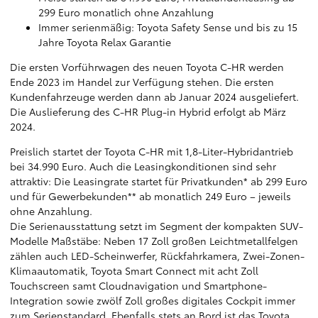
299 Euro monatlich ohne Anzahlung
Immer serienmäßig: Toyota Safety Sense und bis zu 15
Jahre Toyota Relax Garantie
Die ersten Vorführwagen des neuen Toyota C-HR werden
Ende 2023 im Handel zur Verfügung stehen. Die ersten
Kundenfahrzeuge werden dann ab Januar 2024 ausgeliefert.
Die Auslieferung des C-HR Plug-in Hybrid erfolgt ab März
2024.
Preislich startet der Toyota C-HR mit 1,8-Liter-Hybridantrieb
bei 34.990 Euro. Auch die Leasingkonditionen sind sehr
attraktiv: Die Leasingrate startet für Privatkunden* ab 299 Euro
und für Gewerbekunden** ab monatlich 249 Euro – jeweils
ohne Anzahlung.
Die Serienausstattung setzt im Segment der kompakten SUV-
Modelle Maßstäbe: Neben 17 Zoll großen Leichtmetallfelgen
zählen auch LED-Scheinwerfer, Rückfahrkamera, Zwei-Zonen-
Klimaautomatik, Toyota Smart Connect mit acht Zoll
Touchscreen samt Cloudnavigation und Smartphone-
Integration sowie zwölf Zoll großes digitales Cockpit immer
zum Serienstandard. Ebenfalls stets an Bord ist das Toyota