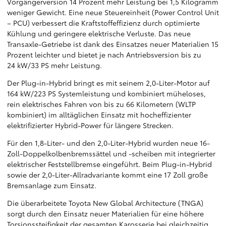
Vorgängerversion 14 Prozent mehr Leistung bei 1,5 Kilogramm
weniger Gewicht. Eine neue Steuereinheit (Power Control Unit
– PCU) verbessert die Kraftstoffeffizienz durch optimierte
Kühlung und geringere elektrische Verluste. Das neue
Transaxle-Getriebe ist dank des Einsatzes neuer Materialien 15
Prozent leichter und bietet je nach Antriebsversion bis zu
24 kW/33 PS mehr Leistung.
Der Plug-in-Hybrid bringt es mit seinem 2,0-Liter-Motor auf
164 kW/223 PS Systemleistung und kombiniert müheloses,
rein elektrisches Fahren von bis zu 66 Kilometern (WLTP
kombiniert) im alltäglichen Einsatz mit hocheffizienter
elektrifizierter Hybrid-Power für längere Strecken.
Für den 1,8-Liter- und den 2,0-Liter-Hybrid wurden neue 16-
Zoll-Doppelkolbenbremssättel und -scheiben mit integrierter
elektrischer Feststellbremse eingeführt. Beim Plug-in-Hybrid
sowie der 2,0-Liter-Allradvariante kommt eine 17 Zoll große
Bremsanlage zum Einsatz.
Die überarbeitete Toyota New Global Architecture (TNGA)
sorgt durch den Einsatz neuer Materialien für eine höhere
Torsionssteifigkeit der gesamten Karosserie bei gleichzeitig