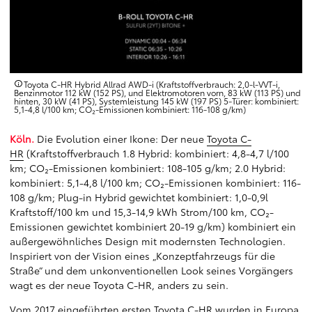
Toyota C-HR Hybrid Allrad AWD-i (Kraftstoffverbrauch: 2,0-l-VVT-i,
Benzinmotor 112 kW (152 PS), und Elektromotoren vorn, 83 kW (113 PS) und
hinten, 30 kW (41 PS), Systemleistung 145 kW (197 PS) 5-Türer: kombiniert:
5,1-4,8 l/100 km; CO₂-Emissionen kombiniert: 116-108 g/km)
Köln.
Die Evolution einer Ikone: Der neue
Toyota C-
HR
(Kraftstoffverbrauch 1.8 Hybrid: kombiniert: 4,8-4,7 l/100
km; CO₂-Emissionen kombiniert: 108-105 g/km; 2.0 Hybrid:
kombiniert: 5,1-4,8 l/100 km; CO₂-Emissionen kombiniert: 116-
108 g/km; Plug-in Hybrid gewichtet kombiniert: 1,0-0,9l
Kraftstoff/100 km und 15,3-14,9 kWh Strom/100 km, CO₂-
Emissionen gewichtet kombiniert 20-19 g/km) kombiniert ein
außergewöhnliches Design mit modernsten Technologien.
Inspiriert von der Vision eines „Konzeptfahrzeugs für die
Straße“ und dem unkonventionellen Look seines Vorgängers
wagt es der neue Toyota C-HR, anders zu sein.
Vom 2017 eingeführten ersten Toyota C-HR wurden in Europa