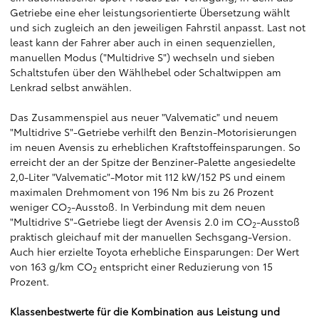
Getriebe eine eher leistungsorientierte Übersetzung wählt
und sich zugleich an den jeweiligen Fahrstil anpasst. Last not
least kann der Fahrer aber auch in einen sequenziellen,
manuellen Modus ("Multidrive S") wechseln und sieben
Schaltstufen über den Wählhebel oder Schaltwippen am
Lenkrad selbst anwählen.
Das Zusammenspiel aus neuer "Valvematic" und neuem
"Multidrive S"-Getriebe verhilft den Benzin-Motorisierungen
im neuen Avensis zu erheblichen Kraftstoffeinsparungen. So
erreicht der an der Spitze der Benziner-Palette angesiedelte
2,0-Liter "Valvematic"-Motor mit 112 kW/152 PS und einem
maximalen Drehmoment von 196 Nm bis zu 26 Prozent
weniger CO
-Ausstoß. In Verbindung mit dem neuen
2
"Multidrive S"-Getriebe liegt der Avensis 2.0 im CO
-Ausstoß
2
praktisch gleichauf mit der manuellen Sechsgang-Version.
Auch hier erzielte Toyota erhebliche Einsparungen: Der Wert
von 163 g/km CO
entspricht einer Reduzierung von 15
2
Prozent.
Klassenbestwerte für die Kombination aus Leistung und