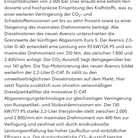
Einspritzdrücken von 2.000 bar. Dies erlaubt eine extrem fein
dosierte und hochpräzise Einspritzung des Kraftstoffs, was zu
einer weiteren Verringerung der CO
- und
2
Schadstoffemissionen um bis zu zehn Prozent sowie zu einer
Steigerung des maximalen Drehmoments beiträgt. Alle
Dieselmotoren des neuen Avensis unterschreiten die
Grenzwerte der künftigen Abgasnorm Euro 5. Der Avensis 2,0-
Liter D-4D entwickelt eine Leistung von 93 kW/126 PS und ein
maximales Drehmoment von 310 Nm, das zwischen 1.800 und
2.400/min anliegt. Der CO
-Ausstoß liegt demgegenüber bei
2
nur 141 g/km. Die Top-Motorisierung des neuen Avensis bildet
weiterhin der 2,2-Liter D-CAT. Er zählt zu den
umweltverträglichsten Dieselmotoren auf dem Markt. Hier
setzt Toyota zusätzlich zum ohnehin serienmäßigen
Dieselpartikelfilter die innovative D-CAT
Abgasreinigungstechnologie zur gleichzeitigen Verringerung
von Russpartikel- und Stickoxidemissionen ein. Der 130
kW/177 PS starke 2,2-Liter Vierzylinder stellt zwischen 2.000
und 2.800/min ein maximales Drehmoment von 400 Nm zur
Verfügung und zeichnet sich durch eindrucksvolle
Leistungsentfaltung bei hoher Laufkultur und vorbildlicher
Effizienz aus. Der durchschnittliche CO
-Ausstoß beträgt