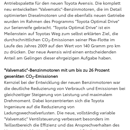
Antriebspalette für den neuen Toyota Avensis. Die komplett
neu entwickelten "Valvematic"-Benzinmotoren, die im Detail
optimierten Dieselmotoren und die ebenfalls neuen Getriebe
wurden im Rahmen des Programms "Toyota Optimal Drive"
zur Serienreife gebracht. "Toyota Optimal Drive" ist ein
Meilenstein auf Toyotas Weg zum selbst erklärten Ziel, die
durchschnittlichen CO
-Emissionen seiner Pkw-Flotte im
2
Laufe des Jahres 2009 auf den Wert von 140 Gramm pro km
zu drücken. Der neue Avensis wird einen entscheidenden
Anteil am Gelingen dieser ehrgeizigen Aufgabe haben.
"Valvematic"-Benzinmotoren mit um bis zu 26 Prozent
gesenkten CO
-Emissionen
2
Kernziel bei der Entwicklung der neuen Benzinmotoren war
die deutliche Reduzierung von Verbrauch und Emissionen bei
gleichzeitiger Steigerung von Leistung und maximalem
Drehmoment. Dabei konzentrierten sich die Toyota
Ingenieure auf die Reduzierung von
Ladungswechselverlusten. Die neue, vollständig variable
"Valvematic" Ventilsteuerung verbessert besonders im
Teillastbereich die Effizienz und das Ansprechverhalten des