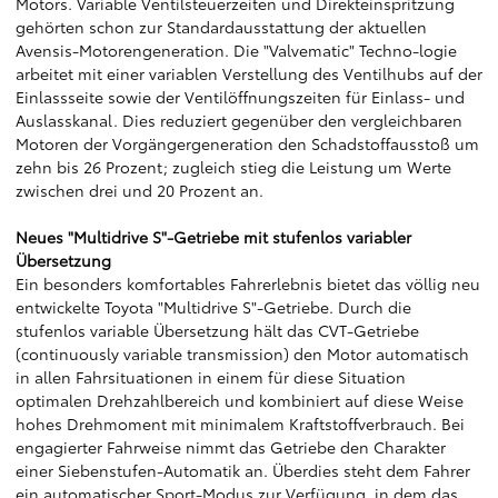
Motors. Variable Ventilsteuerzeiten und Direkteinspritzung
gehörten schon zur Standardausstattung der aktuellen
Avensis-Motorengeneration. Die "Valvematic" Techno-logie
arbeitet mit einer variablen Verstellung des Ventilhubs auf der
Einlassseite sowie der Ventilöffnungszeiten für Einlass- und
Auslasskanal. Dies reduziert gegenüber den vergleichbaren
Motoren der Vorgängergeneration den Schadstoffausstoß um
zehn bis 26 Prozent; zugleich stieg die Leistung um Werte
zwischen drei und 20 Prozent an.
Neues "Multidrive S"-Getriebe mit stufenlos variabler
Übersetzung
Ein besonders komfortables Fahrerlebnis bietet das völlig neu
entwickelte Toyota "Multidrive S"-Getriebe. Durch die
stufenlos variable Übersetzung hält das CVT-Getriebe
(continuously variable transmission) den Motor automatisch
in allen Fahrsituationen in einem für diese Situation
optimalen Drehzahlbereich und kombiniert auf diese Weise
hohes Drehmoment mit minimalem Kraftstoffverbrauch. Bei
engagierter Fahrweise nimmt das Getriebe den Charakter
einer Siebenstufen-Automatik an. Überdies steht dem Fahrer
ein automatischer Sport-Modus zur Verfügung, in dem das