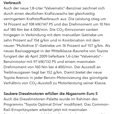
Verbrauch
Auch der neue 1,8-Liter "Valvematic"-Benziner zeichnet sich
durch einen deutlichen Kraftzuwachs bei gleichzeitig
verringertem Kraftstoffverbrauch aus. Die Leistung stieg um
14 Prozent auf 108 kW/147 PS und das Drehmoment um 10 Nm
auf 180 Nm bei 4.000/min. Die CO
-Emissionen sanken
2
hingegen in Verbindung mit dem manuellen Getriebe um
zehn Prozent auf 154 g/km und in Kombination mit dem
neuen "Multidrive S"-Getriebe um 16 Prozent auf 157 g/km. Als
neues Basisaggregat in der Mittelklasse-Baureihe von Toyota
fungiert der ab April 2009 lieferbare 1,6-Liter "Valvematic"-
Benzinmotor mit 97 kW/132 PS und einem maximalen
Drehmoment von 160 Nm bei 4.400/min. Der Ausstoß an
Treibhausgasen liegt bei 152 g/km. Damit bietet der neue
Toyota Avensis in jeder Benzin-Motorisierung das günstigste
Verhältnis von CO
-Ausstoß zu Motorleistung seiner Klasse.
2
Saubere Dieselmotoren erfüllen die Abgasnorm Euro 5
Auch die Dieselmotoren-Palette wurde im Rahmen des
Programms "Toyota Optimal Drive" modifiziert. Das Common-
Rail-Einspritzsystem arbeitet jetzt mit maximalen