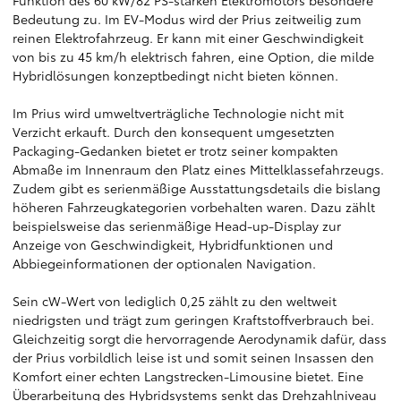
Funktion des 60 kW/82 PS-starken Elektromotors besondere
Bedeutung zu. Im EV-Modus wird der Prius zeitweilig zum
reinen Elektrofahrzeug. Er kann mit einer Geschwindigkeit
von bis zu 45 km/h elektrisch fahren, eine Option, die milde
Hybridlösungen konzeptbedingt nicht bieten können.
Im Prius wird umweltverträgliche Technologie nicht mit
Verzicht erkauft. Durch den konsequent umgesetzten
Packaging-Gedanken bietet er trotz seiner kompakten
Abmaße im Innenraum den Platz eines Mittelklassefahrzeugs.
Zudem gibt es serienmäßige Ausstattungsdetails die bislang
höheren Fahrzeugkategorien vorbehalten waren. Dazu zählt
beispielsweise das serienmäßige Head-up-Display zur
Anzeige von Geschwindigkeit, Hybridfunktionen und
Abbiegeinformationen der optionalen Navigation.
Sein cW-Wert von lediglich 0,25 zählt zu den weltweit
niedrigsten und trägt zum geringen Kraftstoffverbrauch bei.
Gleichzeitig sorgt die hervorragende Aerodynamik dafür, dass
der Prius vorbildlich leise ist und somit seinen Insassen den
Komfort einer echten Langstrecken-Limousine bietet. Eine
Überarbeitung des Hybridsystems senkt das Drehzahlniveau