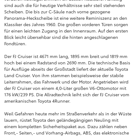
sind auch die für heutige Verhältnisse sehr steil stehenden
Scheiben. Die bis zur C-Säule nach vorne gezogene
Panorama-Heckscheibe ist eine weitere Reminiszenz an den
Klassiker des Jahres 1960. Die großen vorderen Türen sorgen
für einen leichten Zugang in den Innenraum. Auf den ersten
Blick leicht übersehbar sind die hinten angeschlagenen
Fondtüren.
Der FJ Cruiser ist 4671 mm lang, 1895 mm breit und 1819 mm
hoch bei einem Radstand von 2690 mm. Die technische Basis
für Ausflüge abseits der Großstadt liefert der aktuelle Toyota
Land Cruiser. Von ihm stammen beispielsweise der stabile
Leiterrahmen, das Fahrwerk und der Motor. Angetrieben wird
der FJ Cruiser von einem 4,0-Liter großen V6-Ottomotor mit
176 kW/239 PS. Die Allradtechnik leiht sich der FJ Cruiser vom
amerikanischen Toyota 4Runner.
Weil Gefahren heute mehr im Straßenverkehr als in der Wüste
lauern, rüstet Toyota den geländegängigen Neuling mit
einem kompletten Sicherheitspaket aus. Dazu zählen neben
Front,- Seiten,- und Vorhang-Airbags, ABS, das elektronische