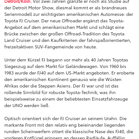
Detroit/Köln.
Vor zwei Jahren glänzte er noch als Studie auf
der Detroit Motor Show, diesmal kommt er als brandneues
Serienmodell zur wichtigsten amerikanischen Automesse: der
Toyota FJ Cruiser. Der neue Offroader ergänzt das Toyota-
Angebot auf dem amerikanischen Markt und schlägt eine
Brücke zwischen der großen Offroad-Tradition des Toyota
Land Cruiser und den Kaufkriterien der fahrspaßorientierten,
freizeitaktiven SUV-Fangemeinde von heute.
Unter dem Kürzel FJ begann vor mehr als 40 Jahren Toyotas
Siegeszug auf dem Markt für Geländewagen. Von 1960 bis
1983 wurde der FJ40 auf dem US-Markt angeboten. Er eroberte
den amerikanischen Kontinent genauso wie die Wüsten
Afrikas oder die Steppen Asiens. Der FJ war und ist das
rollende Sinnbild für robuste Toyota-Technik, was ihn
beispielsweise zu einem der beliebtesten Einsatzfahrzeuge
der UNO werden ließ.
Optisch orientiert sich der FJ Cruiser an seinem Urahn. Die
markante Front mit den relativ eng beieinander liegenden
runden Scheinwerfern zitiert die klassische Nase des FJ40, die
vorderen Kotflügel erinnern an dessen Radläufe. Auffällig