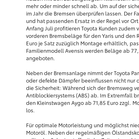
mehr oder minder schnell ab. Um auf der siche
im Jahr die Bremsen überprüfen lassen. Der Fa
und hat passenden Ersatz in der Regel vor O
Anfang Juli profitieren Toyota Kunden zudem v
vorderen Bremsbeläge für den Yaris und den R
Euro je Satz zuzüglich Montage erhältlich, pa
Familienmodell Avensis werden Beläge ab 77,
angeboten.
Neben der Bremsanlage nimmt der Toyota Part
oder defekte Dämpfer beeinflussen nicht nur 
die Sicherheit: Während sich der Bremsweg v
Antiblockiersystems (ABS) ab. Im Extremfall b
den Kleinstwagen Aygo ab 71,85 Euro zzgl. M
los.
Für optimale Motorleistung und möglichst nied
Motoröl. Neben der regelmäßigen Ölstandskont