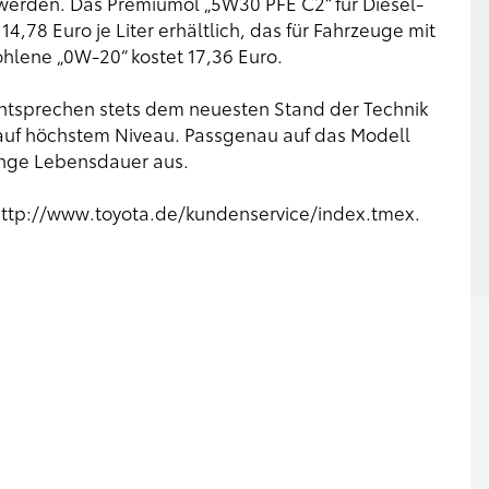
t werden. Das Premiumöl „5W30 PFE C2“ für Diesel-
4,78 Euro je Liter erhältlich, das für Fahrzeuge mit
hlene „0W-20“ kostet 17,36 Euro.
e entsprechen stets dem neuesten Stand der Technik
 auf höchstem Niveau. Passgenau auf das Modell
lange Lebensdauer aus.
ttp://www.toyota.de/kundenservice/index.tmex
.