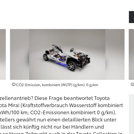
CO2-Emission, kombiniert (WLTP) (g/km): 0 g/km
ffzellenantrieb? Diese Frage beantwortet Toyota
a Mirai (Kraftstoffverbrauch Wasserstoff kombiniert
 kWh/100 km; CO2-Emissionen kombiniert 0 g/km).
llers gewährt nun einen detaillierten Blick unter
lässt sich künftig nicht nur bei Händlern und
späteren Zeitpunkt auch in der Toyota Collection in