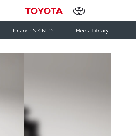
Finance & KINTO
Media Library