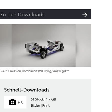
Zu den Downloads
CO2-Emission, kombiniert (WLTP) (g/km): 0 g/km
CO2-Emi
Schnell-Downloads
61 Stück | 1,7 GB
HR
Bilder | Print