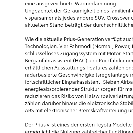
eine ausgezeichnete Wärmedämmung.
Ungeachtet der Geräumigkeit eines familienfr
v sparsamer als jedes andere SUV, Crossover
aktuellem Stand beträgt der durchschnittlich
Wie die aktuelle Prius-Generation verfügt auc
Technologien. Vier Fahrmodi (Normal, Power, Ec
schlüsselloses Zugangssystem mit Motor-Start
Berganfahrassistent (HAC) und Rückfahrkamer
erhältlichen Ausstattungs-Features zählen en
radarbasierte Geschwindigkeitsregelanlage m
fortschrittlicher Einparkassistent. Sieben Air
energieabsorbierender Struktur sorgen für ma
reduzieren das Risiko von Halswirbelverletzu
zählen darüber hinaus die elektronische Stabil
ABS mit elektronischer Bremskraftverteilung u
Der Prius v ist eines der ersten Toyota Mode
ermöglicht die Nutzung zahlreicher Funktion