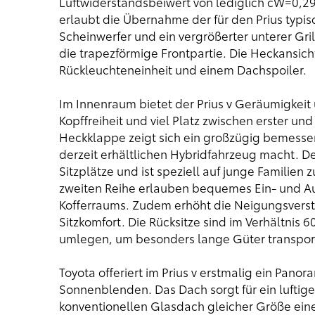
Luftwiderstandsbeiwert von lediglich cW=0,29
erlaubt die Übernahme der für den Prius typis
Scheinwerfer und ein vergrößerter unterer Gri
die trapezförmige Frontpartie. Die Heckansich
Rückleuchteneinheit und einem Dachspoiler.
Im Innenraum bietet der Prius v Geräumigkeit u
Kopffreiheit und viel Platz zwischen erster und
Heckklappe zeigt sich ein großzügig bemesse
derzeit erhältlichen Hybridfahrzeug macht. D
Sitzplätze und ist speziell auf junge Familien
zweiten Reihe erlauben bequemes Ein- und Au
Kofferraums. Zudem erhöht die Neigungsverste
Sitzkomfort. Die Rücksitze sind im Verhältnis 6
umlegen, um besonders lange Güter transport
Toyota offeriert im Prius v erstmalig ein Pan
Sonnenblenden. Das Dach sorgt für ein lufti
konventionellen Glasdach gleicher Größe ein