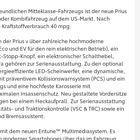
eundlichen Mitteklasse-Fahrzeugs ist der neue Prius
 oder Kombifahrzeug auf dem US-Markt. Nach
e Kraftstoffverbrauch 40 mpg.
h der Prius v über zahlreiche hochmoderne
o und EV für den rein elektrischen Betrieb), ein
-Stopp-Knopf, ein elektronischer Schalthebel,
a gehören zur Serienausstattung. Zu den optional
ergieeffiziente LED-Scheinwerfer, eine dynamische,
it präventivem Kollisionswarnsystem (PCS) und ein
bags und eine hochfeste Karosserie mit
ximalen Insassenschutz. Neu gestaltete Vordersitze
ngen bei einem Heckaufprall. Zur Serienausstattung
itäts- und Traktionskontrolle (VSC & TRC) sowie ein
nd Bremsassistent.
lle mit dem neuen Entune™ Multimediasystem. Es
en moderner Smartphones über das im Fahrzeug