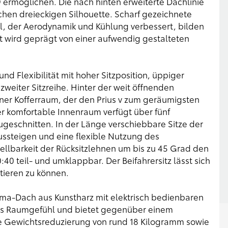
 ermöglichen. Die nach hinten erweiterte Dachlinie
chen dreieckigen Silhouette. Scharf gezeichnete
ll, der Aerodynamik und Kühlung verbessert, bilden
t wird geprägt von einer aufwendig gestalteten
nd Flexibilität mit hoher Sitzposition, üppiger
 zweiter Sitzreihe. Hinter der weit öffnenden
ner Kofferraum, der den Prius v zum geräumigsten
er komfortable Innenraum verfügt über fünf
 zugeschnitten. In der Länge verschiebbare Sitze der
ssteigen und eine flexible Nutzung des
llbarkeit der Rücksitzlehnen um bis zu 45 Grad den
0:40 teil- und umklappbar. Der Beifahrersitz lässt sich
ieren zu können.
orama-Dach aus Kunstharz mit elektrisch bedienbaren
ges Raumgefühl und bietet gegenüber einem
e Gewichtsreduzierung von rund 18 Kilogramm sowie