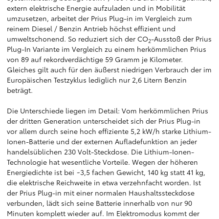
extern elektrische Energie aufzuladen und in Mobilität
umzusetzen, arbeitet der Prius Plug-in im Vergleich zum
reinem Diesel / Benzin Antrieb höchst effizient und
umweltschonend. So reduziert sich der CO
-Ausstoß der Prius
2
Plug-In Variante im Vergleich zu einem herkömmlichen Prius
von 89 auf rekordverdächtige 59 Gramm je Kilometer.
Gleiches gilt auch für den äußerst niedrigen Verbrauch der im
Europäischen Testzyklus lediglich nur 2,6 Litern Benzin
beträgt.
Die Unterschiede liegen im Detail: Vom herkömmlichen Prius
der dritten Generation unterscheidet sich der Prius Plug-in
vor allem durch seine hoch effiziente 5,2 kW/h starke Lithium-
Ionen-Batterie und der externen Aufladefunktion an jeder
handelsüblichen 230 Volt-Steckdose. Die Lithium-Ionen-
Technologie hat wesentliche Vorteile. Wegen der höheren
Energiedichte ist bei ~3,5 fachen Gewicht, 140 kg statt 41 kg,
die elektrische Reichweite in etwa verzehnfacht worden. Ist
der Prius Plug-in mit einer normalen Haushaltssteckdose
verbunden, lädt sich seine Batterie innerhalb von nur 90
Minuten komplett wieder auf. Im Elektromodus kommt der