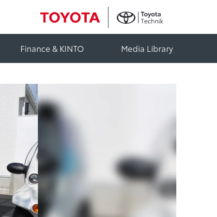
Finance & KINTO
Media Library