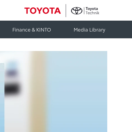
Finance & KINTO
Media Library