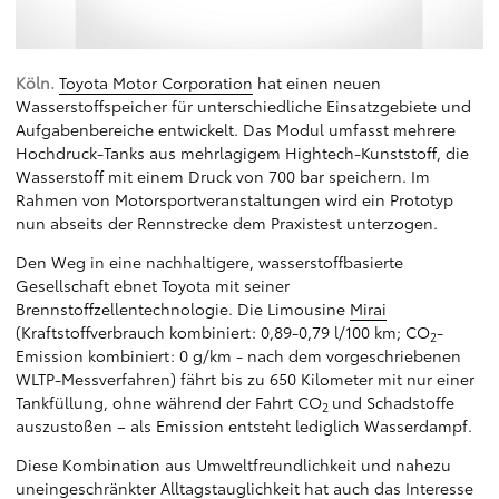
Köln.
Toyota Motor Corporation
hat einen neuen
Wasserstoffspeicher für unterschiedliche Einsatzgebiete und
Aufgabenbereiche entwickelt. Das Modul umfasst mehrere
Hochdruck-Tanks aus mehrlagigem Hightech-Kunststoff, die
Wasserstoff mit einem Druck von 700 bar speichern. Im
Rahmen von Motorsportveranstaltungen wird ein Prototyp
nun abseits der Rennstrecke dem Praxistest unterzogen.
Den Weg in eine nachhaltigere, wasserstoffbasierte
Gesellschaft ebnet Toyota mit seiner
Brennstoffzellentechnologie. Die Limousine
Mirai
(Kraftstoffverbrauch kombiniert: 0,89-0,79 l/100 km; CO
-
2
Emission kombiniert: 0 g/km - nach dem vorgeschriebenen
WLTP-Messverfahren) fährt bis zu 650 Kilometer mit nur einer
Tankfüllung, ohne während der Fahrt CO
und Schadstoffe
2
auszustoßen – als Emission entsteht lediglich Wasserdampf.
Diese Kombination aus Umweltfreundlichkeit und nahezu
uneingeschränkter Alltagstauglichkeit hat auch das Interesse