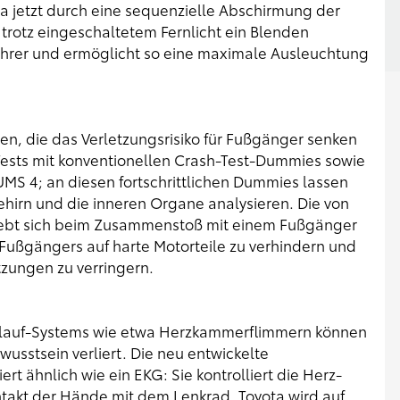
ta jetzt durch eine sequenzielle Abschirmung der
 trotz eingeschaltetem Fernlicht ein Blenden
rer und ermöglicht so eine maximale Ausleuchtung
ren, die das Verletzungsrisiko für Fußgänger senken
 Tests mit konventionellen Crash-Test-Dummies sowie
MS 4; an diesen fortschrittlichen Dummies lassen
ehirn und die inneren Organe analysieren. Die von
hebt sich beim Zusammenstoß mit einem Fußgänger
 Fußgängers auf harte Motorteile zu verhindern und
tzungen zu verringern.
islauf-Systems wie etwa Herzkammerflimmern können
usstsein verliert. Die neu entwickelte
rt ähnlich wie ein EKG: Sie kontrolliert die Herz-
ntakt der Hände mit dem Lenkrad. Toyota wird auf