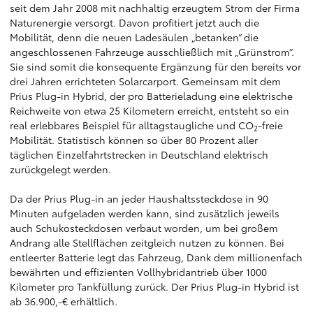
seit dem Jahr 2008 mit nachhaltig erzeugtem Strom der Firma
Naturenergie versorgt. Davon profitiert jetzt auch die
Mobilität, denn die neuen Ladesäulen „betanken“ die
angeschlossenen Fahrzeuge ausschließlich mit „Grünstrom“.
Sie sind somit die konsequente Ergänzung für den bereits vor
drei Jahren errichteten Solarcarport. Gemeinsam mit dem
Prius Plug-in Hybrid, der pro Batterieladung eine elektrische
Reichweite von etwa 25 Kilometern erreicht, entsteht so ein
real erlebbares Beispiel für alltagstaugliche und CO
-freie
2
Mobilität. Statistisch können so über 80 Prozent aller
täglichen Einzelfahrtstrecken in Deutschland elektrisch
zurückgelegt werden.
Da der Prius Plug-in an jeder Haushaltssteckdose in 90
Minuten aufgeladen werden kann, sind zusätzlich jeweils
auch Schukosteckdosen verbaut worden, um bei großem
Andrang alle Stellflächen zeitgleich nutzen zu können. Bei
entleerter Batterie legt das Fahrzeug, Dank dem millionenfach
bewährten und effizienten Vollhybridantrieb über 1000
Kilometer pro Tankfüllung zurück. Der Prius Plug-in Hybrid ist
ab 36.900,-€ erhältlich.