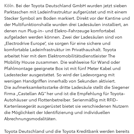
Köln.
Bei der Toyota Deutschland GmbH wurden jetzt sieben
Parktaschen mit Ladeinfrastruktur aufgerüstet und mit einem
Stecker Symbol am Boden markiert. Direkt vor der Kantine und
der Multifunktionshalle wurden drei Ladesäulen installiert, an
denen nun Plug-in- und Elekro-Fahrzeuge komfortabel
aufgeladen werden können. Zwei der Ladesäulen sind von
„Electrodrive Europe“, sie sorgen für eine sichere und
komfortable Ladeinfrastruktur im Privathaushalt. Toyota
arbeitet hier mit dem Elektromobilitätsdienstleister The
Mobility House zusammen. Die wahlweise für Wand oder
Pfahlmontage geeignete Box ist mit fünf Meter Kabel und
Ladestecker ausgestattet. So wird der Ladevorgang mit
wenigen Handgriffen innerhalb von Sekunden aktiviert.
Die aufmerksamkeitsstarke dritte Ladesäule stellt die Siegener
Firma „Castellan AG“ her und ist die Empfehlung für Toyota-
Autohäuser und Flottenbetreiber. Serienmäßig mit RFID-
Kartenlesegerät ausgerüstet bietet sie verschiedenen Nutzern
die Möglichkeit der Identifizierung und individuellen
Abrechnungsmodalitäten.
Toyota Deutschland und die Toyota Kreditbank werden bereits