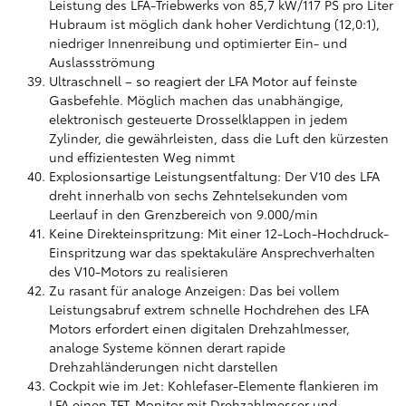
Leistung des LFA-Triebwerks von 85,7 kW/117 PS pro Liter
Hubraum ist möglich dank hoher Verdichtung (12,0:1),
niedriger Innenreibung und optimierter Ein- und
Auslassströmung
Ultraschnell – so reagiert der LFA Motor auf feinste
Gasbefehle. Möglich machen das unabhängige,
elektronisch gesteuerte Drosselklappen in jedem
Zylinder, die gewährleisten, dass die Luft den kürzesten
und effizientesten Weg nimmt
Explosionsartige Leistungsentfaltung: Der V10 des LFA
dreht innerhalb von sechs Zehntelsekunden vom
Leerlauf in den Grenzbereich von 9.000/min
Keine Direkteinspritzung: Mit einer 12-Loch-Hochdruck-
Einspritzung war das spektakuläre Ansprechverhalten
des V10-Motors zu realisieren
Zu rasant für analoge Anzeigen: Das bei vollem
Leistungsabruf extrem schnelle Hochdrehen des LFA
Motors erfordert einen digitalen Drehzahlmesser,
analoge Systeme können derart rapide
Drehzahländerungen nicht darstellen
Cockpit wie im Jet: Kohlefaser-Elemente flankieren im
LFA einen TFT-Monitor mit Drehzahlmesser und