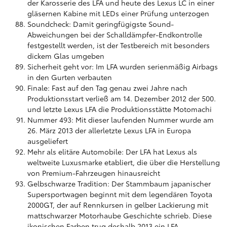
der Karosserie des LFA und heute des Lexus LC in einer
gläsernen Kabine mit LEDs einer Prüfung unterzogen
Soundcheck: Damit geringfügigste Sound-
Abweichungen bei der Schalldämpfer-Endkontrolle
festgestellt werden, ist der Testbereich mit besonders
dickem Glas umgeben
Sicherheit geht vor: Im LFA wurden serienmäßig Airbags
in den Gurten verbauten
Finale: Fast auf den Tag genau zwei Jahre nach
Produktionsstart verließ am 14. Dezember 2012 der 500.
und letzte Lexus LFA die Produktionsstätte Motomachi
Nummer 493: Mit dieser laufenden Nummer wurde am
26. März 2013 der allerletzte Lexus LFA in Europa
ausgeliefert
Mehr als elitäre Automobile: Der LFA hat Lexus als
weltweite Luxusmarke etabliert, die über die Herstellung
von Premium-Fahrzeugen hinausreicht
Gelbschwarze Tradition: Der Stammbaum japanischer
Supersportwagen beginnt mit dem legendären Toyota
2000GT, der auf Rennkursen in gelber Lackierung mit
mattschwarzer Motorhaube Geschichte schrieb. Diese
ikonischen Farben trug deshalb 2013 ein LFA