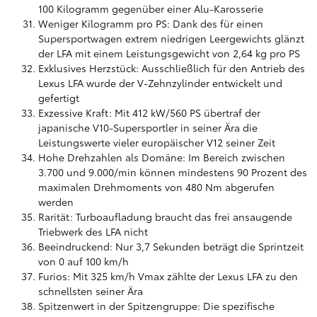
100 Kilogramm gegenüber einer Alu-Karosserie
Weniger Kilogramm pro PS: Dank des für einen
Supersportwagen extrem niedrigen Leergewichts glänzt
der LFA mit einem Leistungsgewicht von 2,64 kg pro PS
Exklusives Herzstück: Ausschließlich für den Antrieb des
Lexus LFA wurde der V-Zehnzylinder entwickelt und
gefertigt
Exzessive Kraft: Mit 412 kW/560 PS übertraf der
japanische V10-Supersportler in seiner Ära die
Leistungswerte vieler europäischer V12 seiner Zeit
Hohe Drehzahlen als Domäne: Im Bereich zwischen
3.700 und 9.000/min können mindestens 90 Prozent des
maximalen Drehmoments von 480 Nm abgerufen
werden
Rarität: Turboaufladung braucht das frei ansaugende
Triebwerk des LFA nicht
Beeindruckend: Nur 3,7 Sekunden beträgt die Sprintzeit
von 0 auf 100 km/h
Furios: Mit 325 km/h Vmax zählte der Lexus LFA zu den
schnellsten seiner Ära
Spitzenwert in der Spitzengruppe: Die spezifische