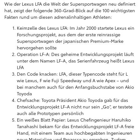
Wie der Lexus LFA die Welt der Supersportwagen neu definiert
hat, zeigt der folgende 360-Grad-Blick auf die 100 wichtigsten
Fakten rund um diesen adrenalinhaltigen Athleten:
Keimzelle des Lexus LFA: Im Jahr 2000 startete Lexus ein
Forschungsprojekt, aus dem der erste reinrassige
Supersportwagen der japanischen Premium-Marke
hervorgehen sollte
Operation LF-A: Des geheime Entwicklungsprojekt läuft
unter dem Namen LF-A, das Serienfahrzeug heißt Lexus
LFA
Den Code knacken: LFA, dieser Typencode steht für L
wie Lexus, F wie Fuji Speedway und A wie Apex – und
bei manchem auch für den Anfangsbuchstabe von Akio
Toyoda
Chefsache: Toyota Präsident Akio Toyoda gab für das
Entwicklungsprojekt LF-A nicht nur sein „Go“, er testete
auch alle Prototypen persönlich
Ein weißes Blatt Papier: Lexus Chefingenieur Haruhiko
Tanahashi bekam für das Entwicklungsprojekt LF-A freie
Hand, mit einem Team aus hochbegabten Ingenieuren
neue Materialien und Prozesse zu erproben. Zudem