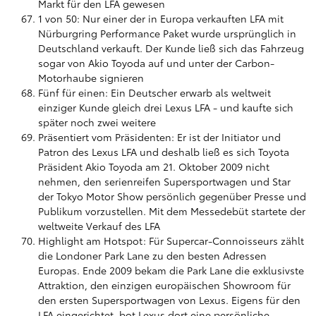
Markt für den LFA gewesen
1 von 50: Nur einer der in Europa verkauften LFA mit
Nürburgring Performance Paket wurde ursprünglich in
Deutschland verkauft. Der Kunde ließ sich das Fahrzeug
sogar von Akio Toyoda auf und unter der Carbon-
Motorhaube signieren
Fünf für einen: Ein Deutscher erwarb als weltweit
einziger Kunde gleich drei Lexus LFA - und kaufte sich
später noch zwei weitere
Präsentiert vom Präsidenten: Er ist der Initiator und
Patron des Lexus LFA und deshalb ließ es sich Toyota
Präsident Akio Toyoda am 21. Oktober 2009 nicht
nehmen, den serienreifen Supersportwagen und Star
der Tokyo Motor Show persönlich gegenüber Presse und
Publikum vorzustellen. Mit dem Messedebüt startete der
weltweite Verkauf des LFA
Highlight am Hotspot: Für Supercar-Connoisseurs zählt
die Londoner Park Lane zu den besten Adressen
Europas. Ende 2009 bekam die Park Lane die exklusivste
Attraktion, den einzigen europäischen Showroom für
den ersten Supersportwagen von Lexus. Eigens für den
LFA eingerichtet, bot Lexus dort eine persönliche