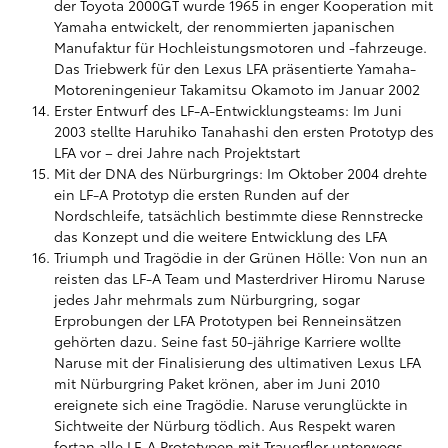
der Toyota 2000GT wurde 1965 in enger Kooperation mit
Yamaha entwickelt, der renommierten japanischen
Manufaktur für Hochleistungsmotoren und -fahrzeuge.
Das Triebwerk für den Lexus LFA präsentierte Yamaha-
Motoreningenieur Takamitsu Okamoto im Januar 2002
Erster Entwurf des LF-A-Entwicklungsteams: Im Juni
2003 stellte Haruhiko Tanahashi den ersten Prototyp des
LFA vor – drei Jahre nach Projektstart
Mit der DNA des Nürburgrings: Im Oktober 2004 drehte
ein LF-A Prototyp die ersten Runden auf der
Nordschleife, tatsächlich bestimmte diese Rennstrecke
das Konzept und die weitere Entwicklung des LFA
Triumph und Tragödie in der Grünen Hölle: Von nun an
reisten das LF-A Team und Masterdriver Hiromu Naruse
jedes Jahr mehrmals zum Nürburgring, sogar
Erprobungen der LFA Prototypen bei Renneinsätzen
gehörten dazu. Seine fast 50-jährige Karriere wollte
Naruse mit der Finalisierung des ultimativen Lexus LFA
mit Nürburgring Paket krönen, aber im Juni 2010
ereignete sich eine Tragödie. Naruse verunglückte in
Sichtweite der Nürburg tödlich. Aus Respekt waren
fortan alle LF-A Prototypen mit Trauerflor unterwegs.