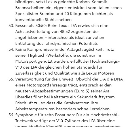
bändigen, setzt Lexus gelochte Karbon-Keramik-
Bremsscheiben ein, eigens entwickelt vom italienischen
Spezialisten Brembo und 20 Kilogramm leichter als
konventionelle Stahlscheiben
Besser als 50:50: Beim Lexus LFA erwies sich eine
Achslastverteilung von 48:52 zugunsten der
angetriebenen Hinterachse als ideal zur vollen
Entfaltung des fahrdynamischen Potentials
Keine Kompromisse in der Alltagstauglichkeit: Trotz
seiner Hightech-Werkstoffe, die sonst nur im
Motorsport genutzt wurden, erfüllt der Hochleistungs-
V10 des LFA die gleichen hohen Standards für
Zuverlässigkeit und Qualität wie alle Lexus Motoren
Verantwortung für die Umwelt: Obwohl der LFA die DNA
eines Motorsportfahrzeugs trägt, entsprach er den
neusten Abgasbestimmungen (Euro 5) seiner Ära.
Überdies führt bei Kaltstarts ein Sekundärluftsystem
Frischluft zu, so dass die Katalysatoren ihre
Arbeitstemperaturen besonders schnell erreichen
Symphonie für zehn Posaunen: Für ein Hochdrehzahl-
Triebwerk verfügt der V10-Zylinder des LFA über eine
ungewöhnliche Klangfülle vom sonoren, bassbetonten