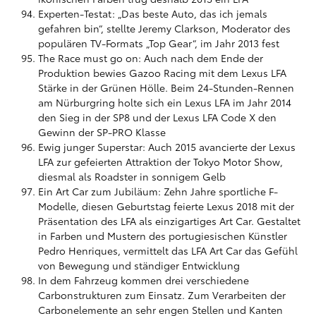
Experten-Testat: „Das beste Auto, das ich jemals
gefahren bin“, stellte Jeremy Clarkson, Moderator des
populären TV-Formats „Top Gear“, im Jahr 2013 fest
The Race must go on: Auch nach dem Ende der
Produktion bewies Gazoo Racing mit dem Lexus LFA
Stärke in der Grünen Hölle. Beim 24-Stunden-Rennen
am Nürburgring holte sich ein Lexus LFA im Jahr 2014
den Sieg in der SP8 und der Lexus LFA Code X den
Gewinn der SP-PRO Klasse
Ewig junger Superstar: Auch 2015 avancierte der Lexus
LFA zur gefeierten Attraktion der Tokyo Motor Show,
diesmal als Roadster in sonnigem Gelb
Ein Art Car zum Jubiläum: Zehn Jahre sportliche F-
Modelle, diesen Geburtstag feierte Lexus 2018 mit der
Präsentation des LFA als einzigartiges Art Car. Gestaltet
in Farben und Mustern des portugiesischen Künstler
Pedro Henriques, vermittelt das LFA Art Car das Gefühl
von Bewegung und ständiger Entwicklung
In dem Fahrzeug kommen drei verschiedene
Carbonstrukturen zum Einsatz. Zum Verarbeiten der
Carbonelemente an sehr engen Stellen und Kanten