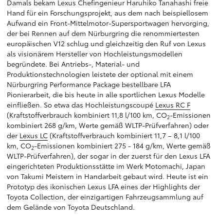
Damals bekam Lexus Chefingenieur Haruhiko Tanahashi freie
Hand für ein Forschungsprojekt, aus dem nach beispiellosem
Aufwand ein Front-Mittelmotor-Supersportwagen hervorging,
der bei Rennen auf dem Nürburgring die renommiertesten
europäischen V12 schlug und gleichzeitig den Ruf von Lexus
als visionärem Hersteller von Hochleistungsmodellen
begründete. Bei Antriebs-, Material- und
Produktionstechnologien leistete der optional mit einem
Nürburgring Performance Package bestellbare LFA
Pionierarbeit, die bis heute in alle sportlichen Lexus Modelle
einfließen. So etwa das Hochleistungscoupé
Lexus RC F
(Kraftstoffverbrauch kombiniert 11,8 l/100 km, CO
-Emissionen
2
kombiniert 268 g/km, Werte gemäß WLTP-Prüfverfahren) oder
der
Lexus LC
(Kraftstoffverbrauch kombiniert 11,7 – 8,1 l/100
km, CO
-Emissionen kombiniert 275 - 184 g/km, Werte gemäß
2
WLTP-Prüfverfahren), der sogar in der zuerst für den Lexus LFA
eingerichteten Produktionsstätte im Werk Motomachi, Japan
von Takumi Meistern in Handarbeit gebaut wird. Heute ist ein
Prototyp des ikonischen Lexus LFA eines der Highlights der
Toyota Collection, der einzigartigen Fahrzeugsammlung auf
dem Gelände von Toyota Deutschland.