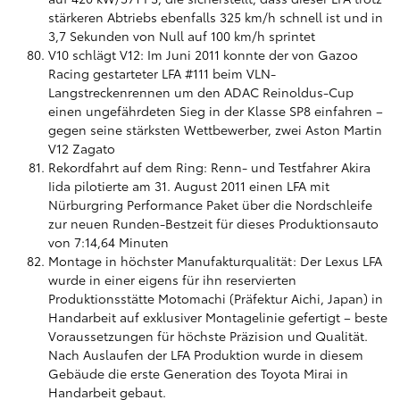
stärkeren Abtriebs ebenfalls 325 km/h schnell ist und in
3,7 Sekunden von Null auf 100 km/h sprintet
V10 schlägt V12: Im Juni 2011 konnte der von Gazoo
Racing gestarteter LFA #111 beim VLN-
Langstreckenrennen um den ADAC Reinoldus-Cup
einen ungefährdeten Sieg in der Klasse SP8 einfahren –
gegen seine stärksten Wettbewerber, zwei Aston Martin
V12 Zagato
Rekordfahrt auf dem Ring: Renn- und Testfahrer Akira
Iida pilotierte am 31. August 2011 einen LFA mit
Nürburgring Performance Paket über die Nordschleife
zur neuen Runden-Bestzeit für dieses Produktionsauto
von 7:14,64 Minuten
Montage in höchster Manufakturqualität: Der Lexus LFA
wurde in einer eigens für ihn reservierten
Produktionsstätte Motomachi (Präfektur Aichi, Japan) in
Handarbeit auf exklusiver Montagelinie gefertigt – beste
Voraussetzungen für höchste Präzision und Qualität.
Nach Auslaufen der LFA Produktion wurde in diesem
Gebäude die erste Generation des Toyota Mirai in
Handarbeit gebaut.