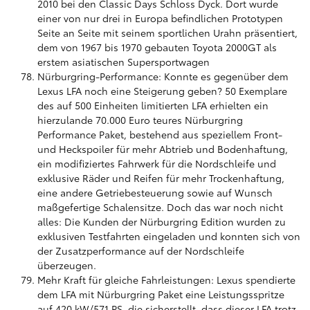
2010 bei den Classic Days Schloss Dyck. Dort wurde
einer von nur drei in Europa befindlichen Prototypen
Seite an Seite mit seinem sportlichen Urahn präsentiert,
dem von 1967 bis 1970 gebauten Toyota 2000GT als
erstem asiatischen Supersportwagen
Nürburgring-Performance: Konnte es gegenüber dem
Lexus LFA noch eine Steigerung geben? 50 Exemplare
des auf 500 Einheiten limitierten LFA erhielten ein
hierzulande 70.000 Euro teures Nürburgring
Performance Paket, bestehend aus speziellem Front-
und Heckspoiler für mehr Abtrieb und Bodenhaftung,
ein modifiziertes Fahrwerk für die Nordschleife und
exklusive Räder und Reifen für mehr Trockenhaftung,
eine andere Getriebesteuerung sowie auf Wunsch
maßgefertige Schalensitze. Doch das war noch nicht
alles: Die Kunden der Nürburgring Edition wurden zu
exklusiven Testfahrten eingeladen und konnten sich von
der Zusatzperformance auf der Nordschleife
überzeugen.
Mehr Kraft für gleiche Fahrleistungen: Lexus spendierte
dem LFA mit Nürburgring Paket eine Leistungsspritze
auf 420 kW/571 PS, die sicherstellt, dass dieser LFA trotz