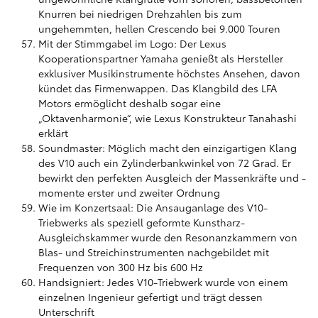
Knurren bei niedrigen Drehzahlen bis zum
ungehemmten, hellen Crescendo bei 9.000 Touren
Mit der Stimmgabel im Logo: Der Lexus
Kooperationspartner Yamaha genießt als Hersteller
exklusiver Musikinstrumente höchstes Ansehen, davon
kündet das Firmenwappen. Das Klangbild des LFA
Motors ermöglicht deshalb sogar eine
„Oktavenharmonie“, wie Lexus Konstrukteur Tanahashi
erklärt
Soundmaster: Möglich macht den einzigartigen Klang
des V10 auch ein Zylinderbankwinkel von 72 Grad. Er
bewirkt den perfekten Ausgleich der Massenkräfte und -
momente erster und zweiter Ordnung
Wie im Konzertsaal: Die Ansauganlage des V10-
Triebwerks als speziell geformte Kunstharz-
Ausgleichskammer wurde den Resonanzkammern von
Blas- und Streichinstrumenten nachgebildet mit
Frequenzen von 300 Hz bis 600 Hz
Handsigniert: Jedes V10-Triebwerk wurde von einem
einzelnen Ingenieur gefertigt und trägt dessen
Unterschrift