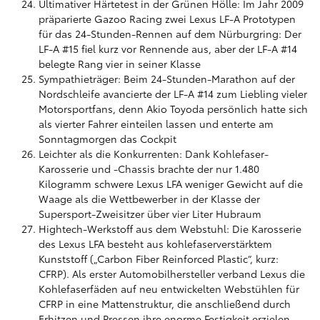
Ultimativer Härtetest in der Grünen Hölle: Im Jahr 2009
präparierte Gazoo Racing zwei Lexus LF-A Prototypen
für das 24-Stunden-Rennen auf dem Nürburgring: Der
LF-A #15 fiel kurz vor Rennende aus, aber der LF-A #14
belegte Rang vier in seiner Klasse
Sympathieträger: Beim 24-Stunden-Marathon auf der
Nordschleife avancierte der LF-A #14 zum Liebling vieler
Motorsportfans, denn Akio Toyoda persönlich hatte sich
als vierter Fahrer einteilen lassen und enterte am
Sonntagmorgen das Cockpit
Leichter als die Konkurrenten: Dank Kohlefaser-
Karosserie und -Chassis brachte der nur 1.480
Kilogramm schwere Lexus LFA weniger Gewicht auf die
Waage als die Wettbewerber in der Klasse der
Supersport-Zweisitzer über vier Liter Hubraum
Hightech-Werkstoff aus dem Webstuhl: Die Karosserie
des Lexus LFA besteht aus kohlefaserverstärktem
Kunststoff („Carbon Fiber Reinforced Plastic“, kurz:
CFRP). Als erster Automobilhersteller verband Lexus die
Kohlefaserfäden auf neu entwickelten Webstühlen für
CFRP in eine Mattenstruktur, die anschließend durch
Erhitzen und Pressen ihre enorme Festigkeit erzielen.