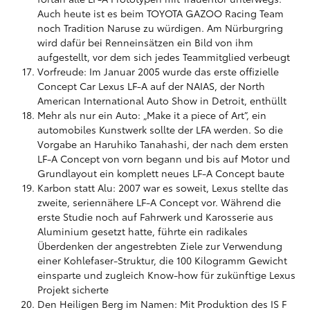
Auch heute ist es beim TOYOTA GAZOO Racing Team
noch Tradition Naruse zu würdigen. Am Nürburgring
wird dafür bei Renneinsätzen ein Bild von ihm
aufgestellt, vor dem sich jedes Teammitglied verbeugt
Vorfreude: Im Januar 2005 wurde das erste offizielle
Concept Car Lexus LF-A auf der NAIAS, der North
American International Auto Show in Detroit, enthüllt
Mehr als nur ein Auto: „Make it a piece of Art”, ein
automobiles Kunstwerk sollte der LFA werden. So die
Vorgabe an Haruhiko Tanahashi, der nach dem ersten
LF-A Concept von vorn begann und bis auf Motor und
Grundlayout ein komplett neues LF-A Concept baute
Karbon statt Alu: 2007 war es soweit, Lexus stellte das
zweite, seriennähere LF-A Concept vor. Während die
erste Studie noch auf Fahrwerk und Karosserie aus
Aluminium gesetzt hatte, führte ein radikales
Überdenken der angestrebten Ziele zur Verwendung
einer Kohlefaser-Struktur, die 100 Kilogramm Gewicht
einsparte und zugleich Know-how für zukünftige Lexus
Projekt sicherte
Den Heiligen Berg im Namen: Mit Produktion des IS F