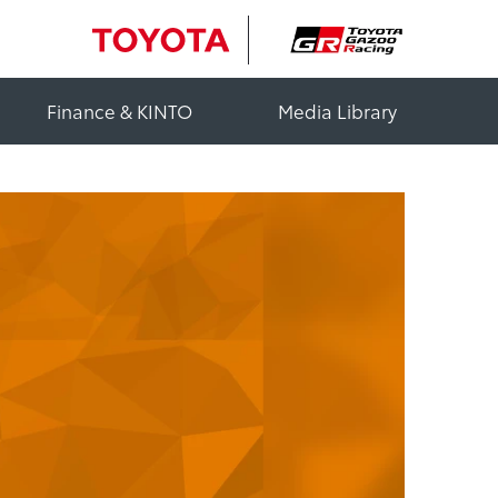
Finance & KINTO
Media Library