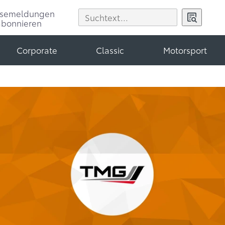
ssemeldungen
abonnieren
Corporate
Classic
Motorsport