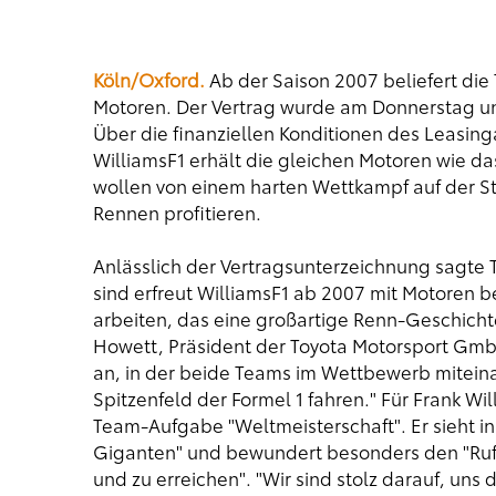
Köln/Oxford.
Ab der Saison 2007 beliefert di
Motoren. Der Vertrag wurde am Donnerstag unte
Über die finanziellen Konditionen des Leasi
WilliamsF1 erhält die gleichen Motoren wie d
wollen von einem harten Wettkampf auf der 
Rennen profitieren.
Anlässlich der Vertragsunterzeichnung sagte 
sind erfreut WilliamsF1 ab 2007 mit Motoren 
arbeiten, das eine großartige Renn-Geschichte
Howett, Präsident der Toyota Motorsport GmbH
an, in der beide Teams im Wettbewerb miteina
Spitzenfeld der Formel 1 fahren." Für Frank Will
Team-Aufgabe "Weltmeisterschaft". Er sieht i
Giganten" und bewundert besonders den "Ruf 
und zu erreichen". "Wir sind stolz darauf, uns