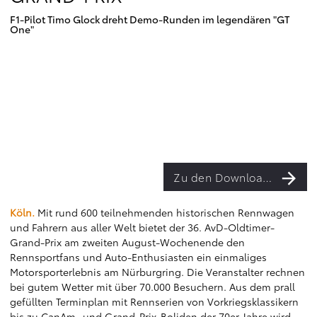
F1-Pilot Timo Glock dreht Demo-Runden im legendären "GT
One"
Zu den Downloads
Köln.
Mit rund 600 teilnehmenden historischen Rennwagen
und Fahrern aus aller Welt bietet der 36. AvD-Oldtimer-
Grand-Prix am zweiten August-Wochenende den
Rennsportfans und Auto-Enthusiasten ein einmaliges
Motorsporterlebnis am Nürburgring. Die Veranstalter rechnen
bei gutem Wetter mit über 70.000 Besuchern. Aus dem prall
gefüllten Terminplan mit Rennserien von Vorkriegsklassikern
bis zu CanAm- und Grand-Prix-Boliden der 70er Jahre wird