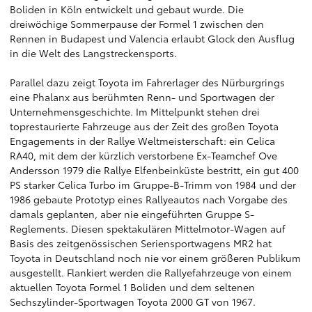
Boliden in Köln entwickelt und gebaut wurde. Die
dreiwöchige Sommerpause der Formel 1 zwischen den
Rennen in Budapest und Valencia erlaubt Glock den Ausflug
in die Welt des Langstreckensports.
Parallel dazu zeigt Toyota im Fahrerlager des Nürburgrings
eine Phalanx aus berühmten Renn- und Sportwagen der
Unternehmensgeschichte. Im Mittelpunkt stehen drei
toprestaurierte Fahrzeuge aus der Zeit des großen Toyota
Engagements in der Rallye Weltmeisterschaft: ein Celica
RA40, mit dem der kürzlich verstorbene Ex-Teamchef Ove
Andersson 1979 die Rallye Elfenbeinküste bestritt, ein gut 400
PS starker Celica Turbo im Gruppe-B-Trimm von 1984 und der
1986 gebaute Prototyp eines Rallyeautos nach Vorgabe des
damals geplanten, aber nie eingeführten Gruppe S-
Reglements. Diesen spektakulären Mittelmotor-Wagen auf
Basis des zeitgenössischen Seriensportwagens MR2 hat
Toyota in Deutschland noch nie vor einem größeren Publikum
ausgestellt. Flankiert werden die Rallyefahrzeuge von einem
aktuellen Toyota Formel 1 Boliden und dem seltenen
Sechszylinder-Sportwagen Toyota 2000 GT von 1967.