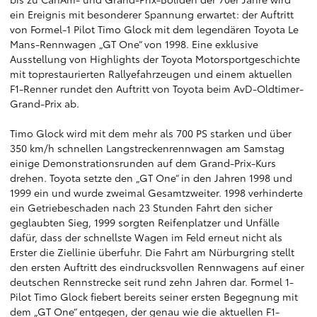
ein Ereignis mit besonderer Spannung erwartet: der Auftritt
von Formel-1 Pilot Timo Glock mit dem legendären Toyota Le
Mans-Rennwagen „GT One“ von 1998. Eine exklusive
Ausstellung von Highlights der Toyota Motorsportgeschichte
mit toprestaurierten Rallyefahrzeugen und einem aktuellen
F1-Renner rundet den Auftritt von Toyota beim AvD-Oldtimer-
Grand-Prix ab.
Timo Glock wird mit dem mehr als 700 PS starken und über
350 km/h schnellen Langstreckenrennwagen am Samstag
einige Demonstrationsrunden auf dem Grand-Prix-Kurs
drehen. Toyota setzte den „GT One“ in den Jahren 1998 und
1999 ein und wurde zweimal Gesamtzweiter. 1998 verhinderte
ein Getriebeschaden nach 23 Stunden Fahrt den sicher
geglaubten Sieg, 1999 sorgten Reifenplatzer und Unfälle
dafür, dass der schnellste Wagen im Feld erneut nicht als
Erster die Ziellinie überfuhr. Die Fahrt am Nürburgring stellt
den ersten Auftritt des eindrucksvollen Rennwagens auf einer
deutschen Rennstrecke seit rund zehn Jahren dar. Formel 1-
Pilot Timo Glock fiebert bereits seiner ersten Begegnung mit
dem „GT One“ entgegen, der genau wie die aktuellen F1-