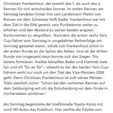
Christiaan Frankenhout, der sowohl das 1. als auch das 2.
Rennen für sich entscheiden konnte. Im ersten Rennen am
Samstag landeten hinter ihm sein Landsmann Martin van
Rossen vor dem Schweizer Raffi Bader. Frankenhout war mit
dem Ziel in die Eifel gereist, sein Punktekonto weiter zu
erhöhen und den Abstand zu seinen beiden engsten
Konkurrenten zu vergrößern. Nachdem die ersten sechs Yaris
Cup-Fahrer vom Samstag in umgekehrter Reihenfolge am
Sonntag gestartet waren, schob sich Frankenhout schon in
der ersten Runde an die Spitze des Feldes. Und ab der dritten
Runde von insgesamt neun konnte sich das Sieger- Trio
bereits formieren. Hierbei kämpften Bader und Hammel stets
fair und oft "Tür an Tür" – obwohl es bei den beiden Yaris Cup-
Fahrern wohl nur noch um den Titel des Vize-Meisters 2006
geht. Denn Christiaan Frankenhout ist sich seines Meister-
Titels ziemlich sicher: "Schon bei den vorletzten Rennen auf
dem Salzburgring will ich die Entscheidung vor dem Finale in
Oschersleben einfahren."
Am Sonntag begeisterte der traditionelle Toyota-Korso mit
rund 140 Autos das Publikum. Hier reichte die Palette vom