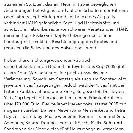
aus einem Stützteil, das am Helm mit zwei beweglichen
Anbindungen befestigt ist und auf den Schultern der Fahrerin
oder Fahrers liegt. Hintergrund: Im Falle eines Aufpralls
verhindert HANS gefährliche Kopf- und Nackenkräfte und
schützt die Halswirbelsäule vor schweren Verletzungen. HANS
minimiert das Risiko von Kopfverletzungen bei einem
Frontaufprall, senkt die Beschleunigung des Kopfes und
reduziert die Belastung des Halses gravierend.
Neben dieser richtungsweisenden wie auch
sicherheitsrelevanten Neuheit im Toyota Yaris Cup 2005 gibt
es am Renn-Wochenende eine publikumswirksame
Veränderung: Sowohl am Samstag als auch am Sonntag wird
jeweils ein Lauf ausgetragen, jedoch wird der 1. Lauf mit der
halben Punktezahl und ohne Preisgeld gewertet. Der Toyota
Yaris Cup begeistert insgesamt mit einem Prämientopf von
über 170.000 Euro. Der beliebet Markenpokal startet 2005 mit
insgesamt sieben Damen: Neben Jana Meiswinkel und Petra
Beyrer – nach Baby- Pause wieder im Rennen – sind mit Gina
Adenauer, Sandra Douma, Jennifer Kölsch, Maike Suhr und
Sandra van der Sloot gleich fünf Neuzugänge zu vermelden.