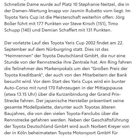
Schnellste Dame wurde auf Platz 10 Stephanie Neitzel, die in
der Damen-Wertung knapp vor Jasmin Rubatto vorn liegt. Im
Toyota Yaris Cup ist die Meisterschaft weiterhin offen: Jörg
Boller führt mit 177 Punkten vor Steve Kirsch (151), Timo
Schupp (140) und Demian Schaffert mit 131 Punkten.
Der vorletzte Lauf des Toyota Yaris Cup 2002 findet am 22.
September auf dem Nürburgring statt. Dies ist das
"Heimrennen" der Toyota Deutschland GmbH, die nur eine
Stunde von der Rennstrecke ihre Zentrale hat. Am Ring fahren
die Teilnehmer des Markenpokals um den "Großen Preis der
Toyota Kreditbank", der auch von den Mitarbeitern der Bank
besucht wird. Vor dem Start des Yaris Cups wird ein bunter
Auto-Corso mit rund 170 Fahrzeugen in der Mittagspause
(etwa 13.15 Uhr) über die Kurzanbindung der Grand Prix-
Strecke fahren. Der japanische Hersteller präsentiert seine
gesamte Modellpalette, darunter auch Toyotas älteren
Baujahres, die von den vielen Toyota-Fanclubs über die
Rennstrecke gefahren werden. Neben der Geschäftsführung
der Toyota Deutschland GmbH wird auch Norbert Kreyer von
der in Köln beheimateten Toyota Motorsport GmbH für