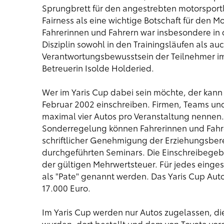
Sprungbrett für den angestrebten motorsportl
Fairness als eine wichtige Botschaft für den 
Fahrerinnen und Fahrern war insbesondere in d
Disziplin sowohl in den Trainingsläufen als a
Verantwortungsbewusstsein der Teilnehmer im 
Betreuerin Isolde Holderied.
Wer im Yaris Cup dabei sein möchte, der kann
Februar 2002 einschreiben. Firmen, Teams un
maximal vier Autos pro Veranstaltung nennen.
Sonderregelung können Fahrerinnen und Fahrer
schriftlicher Genehmigung der Erziehungsber
durchgeführten Seminars. Die Einschreibegebü
der gültigen Mehrwertsteuer. Für jedes einge
als "Pate" genannt werden. Das Yaris Cup Auto
17.000 Euro.
Im Yaris Cup werden nur Autos zugelassen, d
wurden, dort bestellt und dem von Toyota v