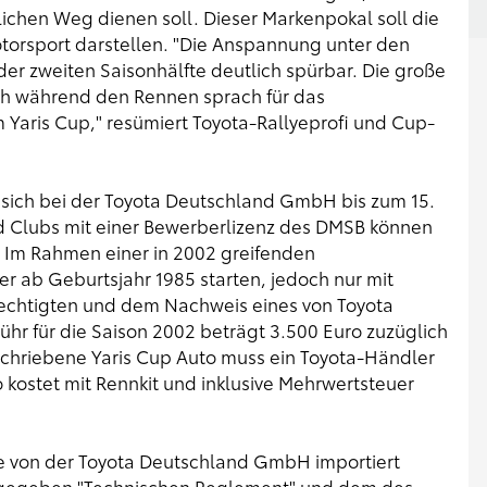
ichen Weg dienen soll. Dieser Markenpokal soll die
Motorsport darstellen. "Die Anspannung unter den
er zweiten Saisonhälfte deutlich spürbar. Die große
uch während den Rennen sprach für das
Yaris Cup," resümiert Toyota-Rallyeprofi und Cup-
 sich bei der Toyota Deutschland GmbH bis zum 15.
d Clubs mit einer Bewerberlizenz des DMSB können
 Im Rahmen einer in 2002 greifenden
 ab Geburtsjahr 1985 starten, jedoch nur mit
echtigten und dem Nachweis eines von Toyota
hr für die Saison 2002 beträgt 3.500 Euro zuzüglich
schriebene Yaris Cup Auto muss ein Toyota-Händler
 kostet mit Rennkit und inklusive Mehrwertsteuer
ie von der Toyota Deutschland GmbH importiert
orgegeben "Technischen Reglement" und dem des