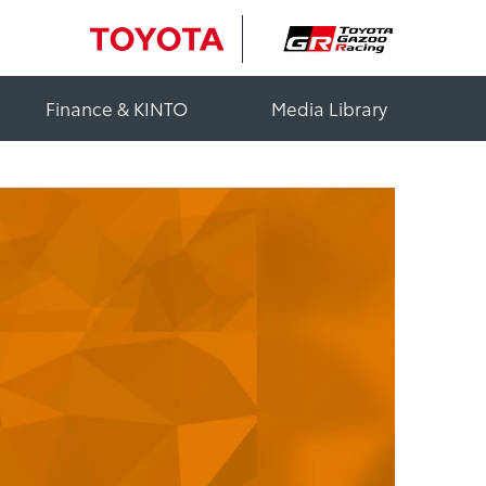
Finance & KINTO
Media Library