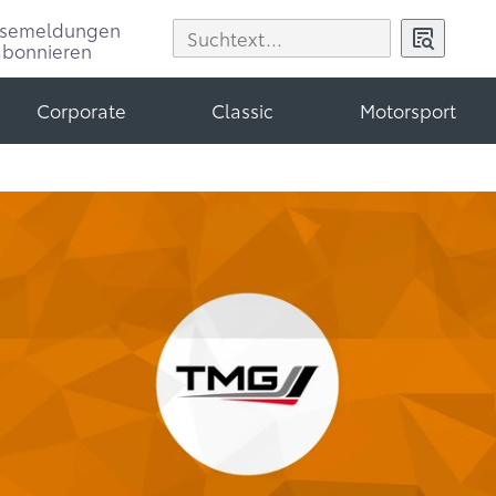
ssemeldungen
abonnieren
Corporate
Classic
Motorsport