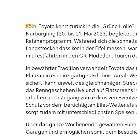
Köln.
Toyota kehrt zurück in die „Grüne Hölle“:
Nürburgring
(20. bis 21. Mai 2023) begleitet
Rahmenprogramm. Während sich die schnellst
Langstreckenklassiker in der Eifel messen, wa
mit Testfahrten in den GR-Modellen, Touren 
In bewährter Tradition verwandelt Toyota da
Plateau in ein einzigartiges Erlebnis-Areal: We
sichert, kann unweit des gleichnamigen Strec
das Renngeschehen live und auf Flatscreens
erhalten auch Zugang zum exklusiven Eventzelt
Schutz vor dem berüchtigten Eifel-Wetter als a
sorgt zudem mit unterschiedlichsten Speisen 
Über das ganze Wochenende gewähren Führung
Garagen und ermöglichen somit dem Besucher