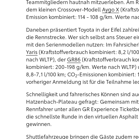
Teammitgliedern hautnah mitzuerleben. Am Ri
dem kleinen Crossover-Modell
Aygo X
(Kraftst
Emission kombiniert: 114 - 108 g/km. Werte na
Daneben präsentiert Toyota in der Eifel zahlr
die Rennstrecke. Wer sich selbst ans Steuer e
mit den Serienmodellen nutzen: Im Fahrsicher
Yaris
(Kraftstoffverbrauch kombiniert: 8,2 l/10
nach WLTP), der
GR86
(Kraftstoffverbrauch ko
kombiniert: 200-198 g/km. Werte nach WLTP)
8,8-7,1 l/100 km; CO
-Emissionen kombiniert: 
2
vorheriger Anmeldung ist für die Teilnahme led
Schnelligkeit und fahrerisches Können sind 
Hatzenbach-Plateau gefragt: Gemeinsam mit S
Rennfahrer unter allen GR Experience Ticketbe
die schnellste Runde in den virtuellen Asphal
gewinnen.
Shuttlefahrzeuge bringen die Gäste zudem r