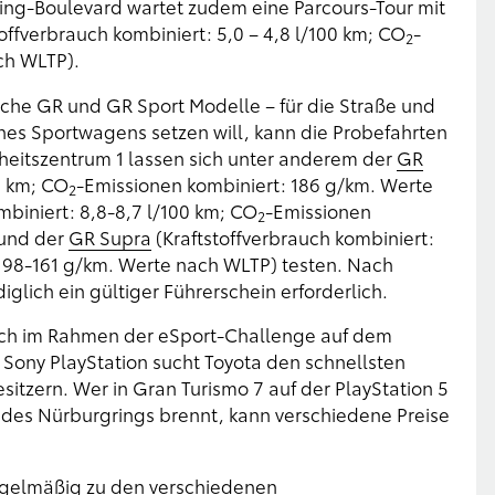
ng-Boulevard wartet zudem eine Parcours-Tour mit
offverbrauch kombiniert: 5,0 – 4,8 l/100 km; CO
-
2
ch WLTP).
eiche GR und GR Sport Modelle – für die Straße und
ines Sportwagens setzen will, kann die Probefahrten
heitszentrum 1 lassen sich unter anderem der
GR
0 km; CO
-Emissionen kombiniert: 186 g/km. Werte
2
mbiniert: 8,8-8,7 l/100 km; CO
-Emissionen
2
 und der
GR Supra
(Kraftstoffverbrauch kombiniert:
198-161 g/km. Werte nach WLTP) testen. Nach
iglich ein gültiger Führerschein erforderlich.
auch im Rahmen der eSport-Challenge auf dem
ony PlayStation sucht Toyota den schnellsten
sitzern. Wer in Gran Turismo 7 auf der PlayStation 5
t des Nürburgrings brennt, kann verschiedene Preise
egelmäßig zu den verschiedenen