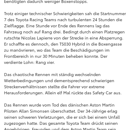
benötigten dadurch weniger Boxenstopps.
Trotz einiger technischer Schwierigkeiten sah die Startnummer
7 des Toyota Racing Teams nach turbulenten 24 Stunden die
Zielflagge. Eine Stunde vor Ende des Rennens lag das
Fahrzeug noch auf Rang drei. Bedingt durch einen Platzregen
rutschte Nicolas Lapierre von der Strecke in eine Absperrung.
Er schaffte es dennoch, den TS030 Hybrid in die Boxengasse
zu manövrieren, wo das Team die Beschädigungen im
Frontbereich in nur 30 Minuten beheben konnte. Der
verdiente Lohn: Rang vier.
Das chaotische Rennen mit ständig wechselnden
Wetterbedingungen und dementsprechend schwierigen
Streckenverhältnissen stellte die Fahrer vor extreme
Herausforderungen. Allein elf Mal rückte das Safety Car aus.
Das Rennen wurde vom Tod des dänischen Aston Martin
Piloten Allan Simonsen überschattet. Der 34-Jährige erlag
seinen schweren Verletzungen, die er sich bei einem Unfall
zugezogen hatte. Das gesamte Toyota Team drückt seinen
Angehörigen, Freunden und dem Aston Martin Team sein