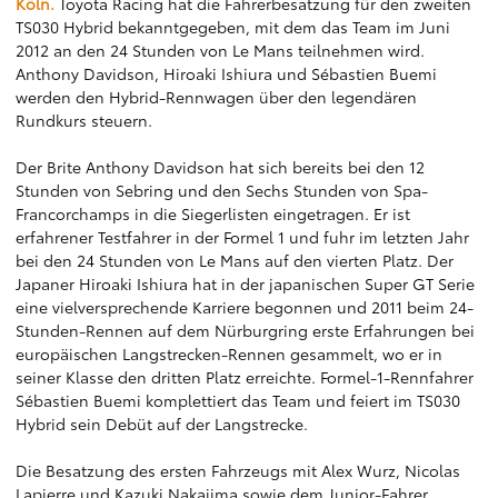
Köln.
Toyota Racing hat die Fahrerbesatzung für den zweiten
TS030 Hybrid bekanntgegeben, mit dem das Team im Juni
2012 an den 24 Stunden von Le Mans teilnehmen wird.
Anthony Davidson, Hiroaki Ishiura und Sébastien Buemi
werden den Hybrid-Rennwagen über den legendären
Rundkurs steuern.
Der Brite Anthony Davidson hat sich bereits bei den 12
Stunden von Sebring und den Sechs Stunden von Spa-
Francorchamps in die Siegerlisten eingetragen. Er ist
erfahrener Testfahrer in der Formel 1 und fuhr im letzten Jahr
bei den 24 Stunden von Le Mans auf den vierten Platz. Der
Japaner Hiroaki Ishiura hat in der japanischen Super GT Serie
eine vielversprechende Karriere begonnen und 2011 beim 24-
Stunden-Rennen auf dem Nürburgring erste Erfahrungen bei
europäischen Langstrecken-Rennen gesammelt, wo er in
seiner Klasse den dritten Platz erreichte. Formel-1-Rennfahrer
Sébastien Buemi komplettiert das Team und feiert im TS030
Hybrid sein Debüt auf der Langstrecke.
Die Besatzung des ersten Fahrzeugs mit Alex Wurz, Nicolas
Lapierre und Kazuki Nakajima sowie dem Junior-Fahrer