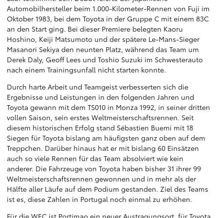
Automobilhersteller beim 1.000-Kilometer-Rennen von Fuji im
Oktober 1983, bei dem Toyota in der Gruppe C mit einem 83C
an den Start ging. Bei dieser Premiere belegten Kaoru
Hoshino, Keiji Matsumoto und der spätere Le-Mans-Sieger
Masanori Sekiya den neunten Platz, während das Team um
Derek Daly, Geoff Lees und Toshio Suzuki im Schwesterauto
nach einem Trainingsunfall nicht starten konnte.
Durch harte Arbeit und Teamgeist verbesserten sich die
Ergebnisse und Leistungen in den folgenden Jahren und
Toyota gewann mit dem TS010 in Monza 1992, in seiner dritten
vollen Saison, sein erstes Weltmeisterschaftsrennen. Seit
diesem historischen Erfolg stand Sébastien Buemi mit 18
Siegen für Toyota bislang am häufigsten ganz oben auf dem
Treppchen. Darüber hinaus hat er mit bislang 60 Einsätzen
auch so viele Rennen für das Team absolviert wie kein
anderer. Die Fahrzeuge von Toyota haben bisher 31 ihrer 99
Weltmeisterschaftsrennen gewonnen und in mehr als der
Hälfte aller Läufe auf dem Podium gestanden. Ziel des Teams
ist es, diese Zahlen in Portugal noch einmal zu erhöhen.
Für die WEC ist
Portimao
ein neuer Austragungsort, für Toyota