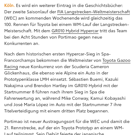
Köln.
Es wird ein weiterer Eintrag in die Geschichtsbücher:
Der zweite Saisonlauf der
FIA Langstrecken-Weltmeisterschaft
(WEC) am kommenden Wochenende wird gleichzeitig das
100. Rennen für Toyota bei einem WM-Lauf der Langstrecken-
Meisterschaft. Mit dem
GR010 Hybrid Hypercar
tritt das Team
bei den Acht Stunden von Portimao gegen neue
Konkurrenten an.
Nach dem historischen ersten Hypercar-Sieg in Spa-
Francorchamps bekommen die Weltmeister von
Toyota Gazoo
Racing
neue Konkurrenz von der Scuderia Cameron
Glickenhaus, die ebenso wie Alpine ein Auto in der
Prototypenklasse LMH einsetzt. Sébastien Buemi, Kazuki
Nakajima und Brendon Hartley im GR010 Hybrid mit der
Startnummer 8 führen nach ihrem Sieg in Spa die
Fahrerwertung an, während Mike Conway, Kamui Kobayashi
und José María López im Auto mit der Startnummer 7 ihre
Titelverteidigung mit einem dritten Platz begannen.
Portimao ist neuer Austragungsort für die WEC und damit die
21. Rennstrecke, auf der ein Toyota Prototyp an einem WM-
Lauf teilnimmt. Sein Debüt feierte der japanische