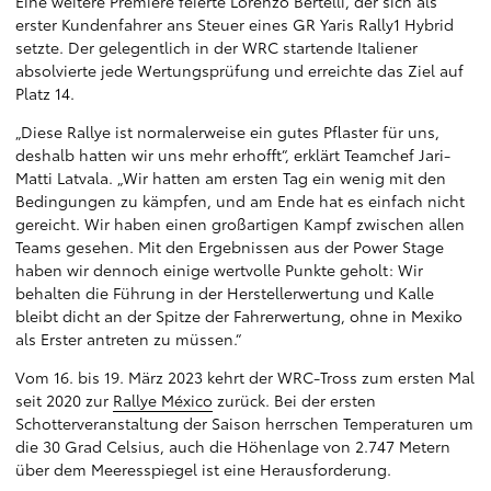
Eine weitere Premiere feierte Lorenzo Bertelli, der sich als
erster Kundenfahrer ans Steuer eines GR Yaris Rally1 Hybrid
setzte. Der gelegentlich in der WRC startende Italiener
absolvierte jede Wertungsprüfung und erreichte das Ziel auf
Platz 14.
„Diese Rallye ist normalerweise ein gutes Pflaster für uns,
deshalb hatten wir uns mehr erhofft“, erklärt Teamchef Jari-
Matti Latvala. „Wir hatten am ersten Tag ein wenig mit den
Bedingungen zu kämpfen, und am Ende hat es einfach nicht
gereicht. Wir haben einen großartigen Kampf zwischen allen
Teams gesehen. Mit den Ergebnissen aus der Power Stage
haben wir dennoch einige wertvolle Punkte geholt: Wir
behalten die Führung in der Herstellerwertung und Kalle
bleibt dicht an der Spitze der Fahrerwertung, ohne in Mexiko
als Erster antreten zu müssen.“
Vom 16. bis 19. März 2023 kehrt der WRC-Tross zum ersten Mal
seit 2020 zur
Rallye México
zurück. Bei der ersten
Schotterveranstaltung der Saison herrschen Temperaturen um
die 30 Grad Celsius, auch die Höhenlage von 2.747 Metern
über dem Meeresspiegel ist eine Herausforderung.