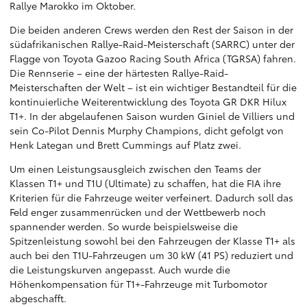
Rallye Marokko im Oktober.
Die beiden anderen Crews werden den Rest der Saison in der
südafrikanischen Rallye-Raid-Meisterschaft (SARRC) unter der
Flagge von Toyota Gazoo Racing South Africa (TGRSA) fahren.
Die Rennserie – eine der härtesten Rallye-Raid-
Meisterschaften der Welt – ist ein wichtiger Bestandteil für die
kontinuierliche Weiterentwicklung des Toyota GR DKR Hilux
T1+. In der abgelaufenen Saison wurden Giniel de Villiers und
sein Co-Pilot Dennis Murphy Champions, dicht gefolgt von
Henk Lategan und Brett Cummings auf Platz zwei.
Um einen Leistungsausgleich zwischen den Teams der
Klassen T1+ und T1U (Ultimate) zu schaffen, hat die FIA ihre
Kriterien für die Fahrzeuge weiter verfeinert. Dadurch soll das
Feld enger zusammenrücken und der Wettbewerb noch
spannender werden. So wurde beispielsweise die
Spitzenleistung sowohl bei den Fahrzeugen der Klasse T1+ als
auch bei den T1U-Fahrzeugen um 30 kW (41 PS) reduziert und
die Leistungskurven angepasst. Auch wurde die
Höhenkompensation für T1+-Fahrzeuge mit Turbomotor
abgeschafft.