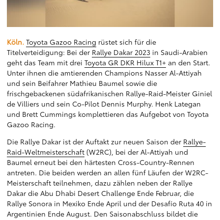
Köln.
Toyota Gazoo Racing
rüstet sich für die
Titelverteidigung: Bei der
Rallye Dakar 2023
in Saudi-Arabien
geht das Team mit drei
Toyota GR DKR Hilux T1+
an den Start.
Unter ihnen die amtierenden Champions Nasser Al-Attiyah
und sein Beifahrer Mathieu Baumel sowie die
frischgebackenen südafrikanischen Rallye-Raid-Meister Giniel
de Villiers und sein Co-Pilot Dennis Murphy. Henk Lategan
und Brett Cummings komplettieren das Aufgebot von Toyota
Gazoo Racing.
Die Rallye Dakar ist der Auftakt zur neuen Saison der
Rallye-
Raid-Weltmeisterschaft
(W2RC), bei der Al-Attiyah und
Baumel erneut bei den härtesten Cross-Country-Rennen
antreten. Die beiden werden an allen fünf Läufen der W2RC-
Meisterschaft teilnehmen, dazu zählen neben der Rallye
Dakar die Abu Dhabi Desert Challenge Ende Februar, die
Rallye Sonora in Mexiko Ende April und der Desafío Ruta 40 in
Argentinien Ende August. Den Saisonabschluss bildet die