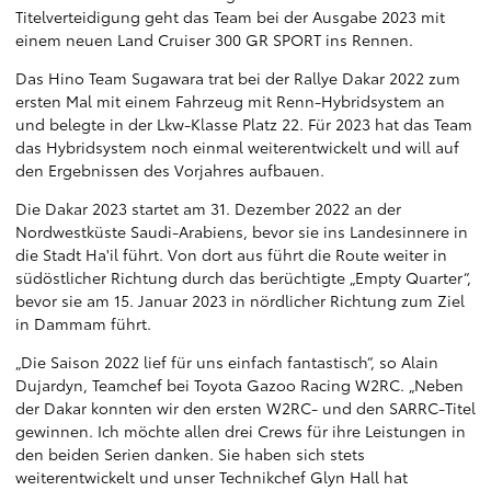
Titelverteidigung geht das Team bei der Ausgabe 2023 mit
einem neuen Land Cruiser 300 GR SPORT ins Rennen.
Das Hino Team Sugawara trat bei der Rallye Dakar 2022 zum
ersten Mal mit einem Fahrzeug mit Renn-Hybridsystem an
und belegte in der Lkw-Klasse Platz 22. Für 2023 hat das Team
das Hybridsystem noch einmal weiterentwickelt und will auf
den Ergebnissen des Vorjahres aufbauen.
Die Dakar 2023 startet am 31. Dezember 2022 an der
Nordwestküste Saudi-Arabiens, bevor sie ins Landesinnere in
die Stadt Ha'il führt. Von dort aus führt die Route weiter in
südöstlicher Richtung durch das berüchtigte „Empty Quarter“,
bevor sie am 15. Januar 2023 in nördlicher Richtung zum Ziel
in Dammam führt.
„Die Saison 2022 lief für uns einfach fantastisch“, so Alain
Dujardyn, Teamchef bei Toyota Gazoo Racing W2RC. „Neben
der Dakar konnten wir den ersten W2RC- und den SARRC-Titel
gewinnen. Ich möchte allen drei Crews für ihre Leistungen in
den beiden Serien danken. Sie haben sich stets
weiterentwickelt und unser Technikchef Glyn Hall hat