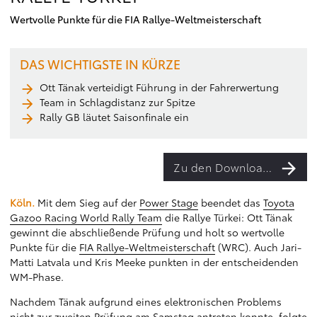
Wertvolle Punkte für die FIA Rallye-Weltmeisterschaft
DAS WICHTIGSTE IN KÜRZE
Ott Tänak verteidigt Führung in der Fahrerwertung
Team in Schlagdistanz zur Spitze
Rally GB läutet Saisonfinale ein
Zu den Downloads
Köln.
Mit dem Sieg auf der
Power Stage
beendet das
Toyota
Gazoo Racing World Rally Team
die Rallye Türkei: Ott Tänak
gewinnt die abschließende Prüfung und holt so wertvolle
Punkte für die
FIA Rallye-Weltmeisterschaft
(WRC). Auch Jari-
Matti Latvala und Kris Meeke punkten in der entscheidenden
WM-Phase.
Nachdem Tänak aufgrund eines elektronischen Problems
nicht zur zweiten Prüfung am Samstag antreten konnte, folgte