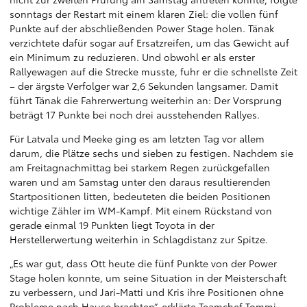
sonntags der Restart mit einem klaren Ziel: die vollen fünf
Punkte auf der abschließenden Power Stage holen. Tänak
verzichtete dafür sogar auf Ersatzreifen, um das Gewicht auf
ein Minimum zu reduzieren. Und obwohl er als erster
Rallyewagen auf die Strecke musste, fuhr er die schnellste Zeit
– der ärgste Verfolger war 2,6 Sekunden langsamer. Damit
führt Tänak die Fahrerwertung weiterhin an: Der Vorsprung
beträgt 17 Punkte bei noch drei ausstehenden Rallyes.
Für Latvala und Meeke ging es am letzten Tag vor allem
darum, die Plätze sechs und sieben zu festigen. Nachdem sie
am Freitagnachmittag bei starkem Regen zurückgefallen
waren und am Samstag unter den daraus resultierenden
Startpositionen litten, bedeuteten die beiden Positionen
wichtige Zähler im WM-Kampf. Mit einem Rückstand von
gerade einmal 19 Punkten liegt Toyota in der
Herstellerwertung weiterhin in Schlagdistanz zur Spitze.
„Es war gut, dass Ott heute die fünf Punkte von der Power
Stage holen konnte, um seine Situation in der Meisterschaft
zu verbessern, und Jari-Matti und Kris ihre Positionen ohne
Probleme nach Hause brachten“, erklärte Teamchef Tommi