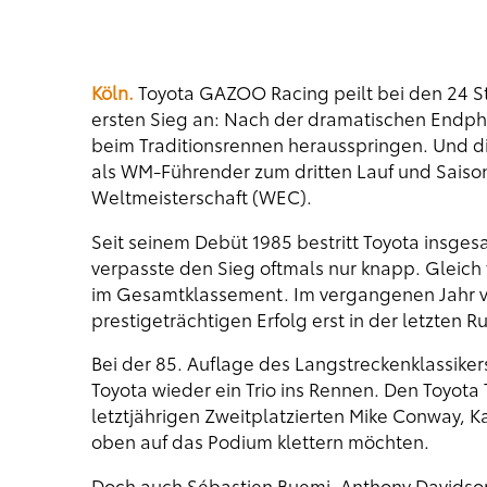
Köln.
Toyota GAZOO Racing peilt bei den 24 St
ersten Sieg an: Nach der dramatischen Endph
beim Traditionsrennen herausspringen. Und di
als WM-Führender zum dritten Lauf und Saiso
Weltmeisterschaft (WEC).
Seit seinem Debüt 1985 bestritt Toyota insge
verpasste den Sieg oftmals nur knapp. Gleich 
im Gesamtklassement. Im vergangenen Jahr v
prestigeträchtigen Erfolg erst in der letzten 
Bei der 85. Auflage des Langstreckenklassikers
Toyota wieder ein Trio ins Rennen. Den Toyota
letztjährigen Zweitplatzierten Mike Conway, 
oben auf das Podium klettern möchten.
Doch auch Sébastien Buemi, Anthony Davidson