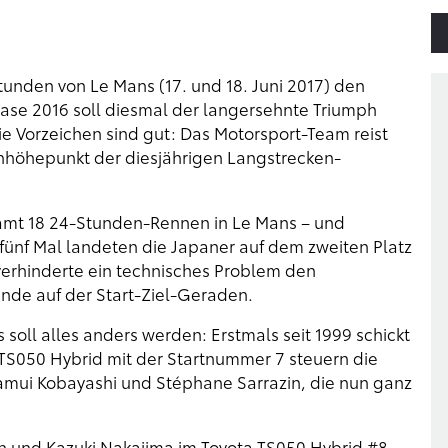
unden von Le Mans (17. und 18. Juni 2017) den
ase 2016 soll diesmal der langersehnte Triumph
e Vorzeichen sind gut: Das Motorsport-Team reist
nhöhepunkt der diesjährigen Langstrecken-
samt 18 24-Stunden-Rennen in Le Mans – und
fünf Mal landeten die Japaner auf dem zweiten Platz
erhinderte ein technisches Problem den
Runde auf der Start-Ziel-Geraden.
 soll alles anders werden: Erstmals seit 1999 schickt
 TS050 Hybrid mit der Startnummer 7 steuern die
Kamui Kobayashi und Stéphane Sarrazin, die nun ganz
 und Kazuki Nakajima im Toyota TS050 Hybrid #8