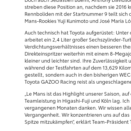
streben diese Position an, nachdem sie 2016 k
Rennboliden mit der Startnummer 9 teilt sich 
Mans-Rookies Yuji Kunimoto und José María Ló
Auch technisch hat Toyota aufgerüstet: Unter
arbeitet ein 2,4 Liter großer Sechszylinder-T
Verdichtungsverhältnisses einen besseren the
Direkteinspritzer weiterhin mit einem 8-Meg
kleiner und leichter sind. Ihre Zuverlässigkeit
während der Testfahrten auf dem 13,629 Kilome
gestellt, sondern auch in den bisherigen WE
Toyota GAZOO Racing reist als ungeschlagen
„Le Mans ist das Highlight unserer Saison, au
Teamleistung in Higashi-Fuji und Köln lag. Ich 
vergangenen Monaten danken. Wir wissen alle, 
Vergangenheit. Wir konzentrieren uns auf das
Spitze mitzukämpfen“, erklärt Team-Präsident 