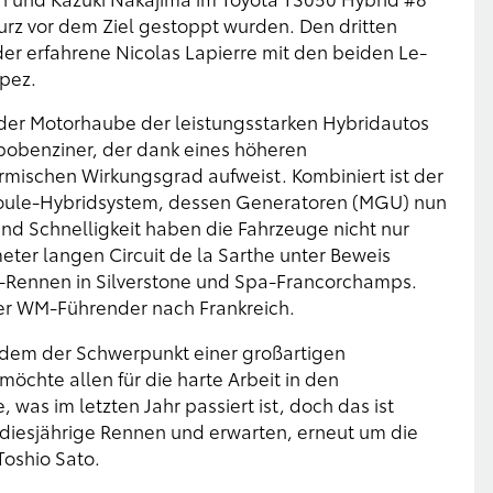
urz vor dem Ziel gestoppt wurden. Den dritten
der erfahrene Nicolas Lapierre mit den beiden Le-
pez.
 der Motorhaube der leistungsstarken Hybridautos
urbobenziner, der dank eines höheren
rmischen Wirkungsgrad aufweist. Kombiniert ist der
ajoule-Hybridsystem, dessen Generatoren (MGU) nun
 und Schnelligkeit haben die Fahrzeuge nicht nur
ter langen Circuit de la Sarthe unter Beweis
C-Rennen in Silverstone und Spa-Francorchamps.
er WM-Führender nach Frankreich.
f dem der Schwerpunkt einer großartigen
möchte allen für die harte Arbeit in den
was im letzten Jahr passiert ist, doch das ist
 diesjährige Rennen und erwarten, erneut um die
Toshio Sato.