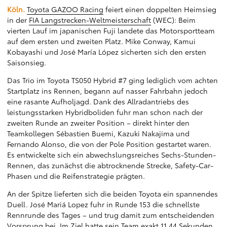
Köln.
Toyota GAZOO Racing
feiert einen doppelten Heimsieg
in der
FIA Langstrecken-Weltmeisterschaft
(WEC): Beim
vierten Lauf im japanischen Fuji landete das Motorsportteam
auf dem ersten und zweiten Platz. Mike Conway, Kamui
Kobayashi und José María López sicherten sich den ersten
Saisonsieg.
Das Trio im Toyota TS050 Hybrid #7 ging lediglich vom achten
Startplatz ins Rennen, begann auf nasser Fahrbahn jedoch
eine rasante Aufholjagd. Dank des Allradantriebs des
leistungsstarken Hybridboliden fuhr man schon nach der
zweiten Runde an zweiter Position – direkt hinter den
Teamkollegen Sébastien Buemi, Kazuki Nakajima und
Fernando Alonso, die von der Pole Position gestartet waren.
Es entwickelte sich ein abwechslungsreiches Sechs-Stunden-
Rennen, das zunächst die abtrocknende Strecke, Safety-Car-
Phasen und die Reifenstrategie prägten.
An der Spitze lieferten sich die beiden Toyota ein spannendes
Duell. José Mariá Lopez fuhr in Runde 153 die schnellste
Rennrunde des Tages – und trug damit zum entscheidenden
Vorsprung bei. Im Ziel hatte sein Team exakt 11,44 Sekunden