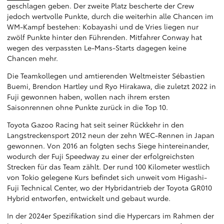
geschlagen geben. Der zweite Platz bescherte der Crew
jedoch wertvolle Punkte, durch die weiterhin alle Chancen im
WM-Kampf bestehen: Kobayashi und de Vries liegen nur
zwölf Punkte hinter den Führenden. Mitfahrer Conway hat
wegen des verpassten Le-Mans-Starts dagegen keine
Chancen mehr.
Die Teamkollegen und amtierenden Weltmeister Sébastien
Buemi, Brendon Hartley und Ryo Hirakawa, die zuletzt 2022 in
Fuji gewonnen haben, wollen nach ihrem ersten
Saisonrennen ohne Punkte zurück in die Top 10.
Toyota Gazoo Racing hat seit seiner Rückkehr in den
Langstreckensport 2012 neun der zehn WEC-Rennen in Japan
gewonnen. Von 2016 an folgten sechs Siege hintereinander,
wodurch der Fuji Speedway zu einer der erfolgreichsten
Strecken für das Team zählt. Der rund 100 Kilometer westlich
von Tokio gelegene Kurs befindet sich unweit vom Higashi-
Fuji Technical Center, wo der Hybridantrieb der Toyota GR010
Hybrid entworfen, entwickelt und gebaut wurde.
In der 2024er Spezifikation sind die Hypercars im Rahmen der