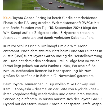
Köln.
Toyota Gazoo Racing
ist bereit für die entscheidende
Phase in der FIA Langstrecken-Weltmeisterschaft (WEC): Mit
den
Sechs Stunden von Fuji
(15. September 2024) biegt der
WM-Kampf auf die Zielgerade ein. 18 Hypercars treten in
Japan zum sechsten und damit vorletzten Saisonlauf an.
Kurz vor Schluss ist ein Dreikampf um die WM-Krone
entbrannt: Nach dem zweiten Platz beim Lone Star Le Mans in
Austin (USA) führt Toyota Gazoo Racing die Herstellerwertung
an – und hat damit den sechsten Titel in Folge fest im Visier.
Ferrari liegt jedoch nur acht Punkte zurück, Porsche elf. Bei
zwei ausstehenden Rennen ist Hochspannung bis zum
großen Saisonfinale in Bahrain (2. November) garantiert.
Beim Toyota Heimrennen in Fuji wollen Mike Conway und
Kamui Kobayashi – diesmal an der Seite von Nyck de Vries –
ihren Vorjahreserfolg wiederholen und damit ihren zweiten
Saisonsieg einfahren. In Austin musste sich der
Toyota GR010
Hybrid
mit der Startnummer 7 nach einer späten Strafe knapp