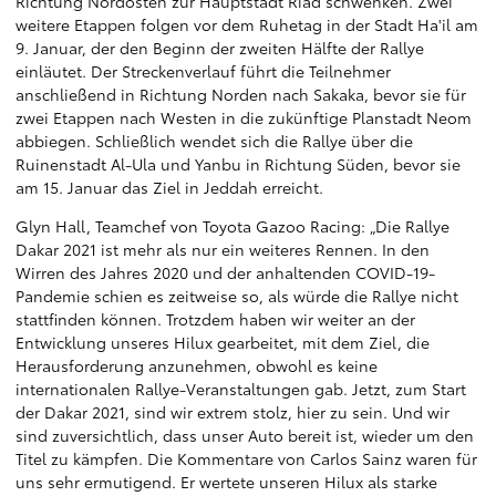
Richtung Nordosten zur Hauptstadt Riad schwenken. Zwei
weitere Etappen folgen vor dem Ruhetag in der Stadt Ha'il am
9. Januar, der den Beginn der zweiten Hälfte der Rallye
einläutet. Der Streckenverlauf führt die Teilnehmer
anschließend in Richtung Norden nach Sakaka, bevor sie für
zwei Etappen nach Westen in die zukünftige Planstadt Neom
abbiegen. Schließlich wendet sich die Rallye über die
Ruinenstadt Al-Ula und Yanbu in Richtung Süden, bevor sie
am 15. Januar das Ziel in Jeddah erreicht.
Glyn Hall, Teamchef von Toyota Gazoo Racing: „Die Rallye
Dakar 2021 ist mehr als nur ein weiteres Rennen. In den
Wirren des Jahres 2020 und der anhaltenden COVID-19-
Pandemie schien es zeitweise so, als würde die Rallye nicht
stattfinden können. Trotzdem haben wir weiter an der
Entwicklung unseres Hilux gearbeitet, mit dem Ziel, die
Herausforderung anzunehmen, obwohl es keine
internationalen Rallye-Veranstaltungen gab. Jetzt, zum Start
der Dakar 2021, sind wir extrem stolz, hier zu sein. Und wir
sind zuversichtlich, dass unser Auto bereit ist, wieder um den
Titel zu kämpfen. Die Kommentare von Carlos Sainz waren für
uns sehr ermutigend. Er wertete unseren Hilux als starke