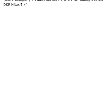
DKR Hilux T1+.“