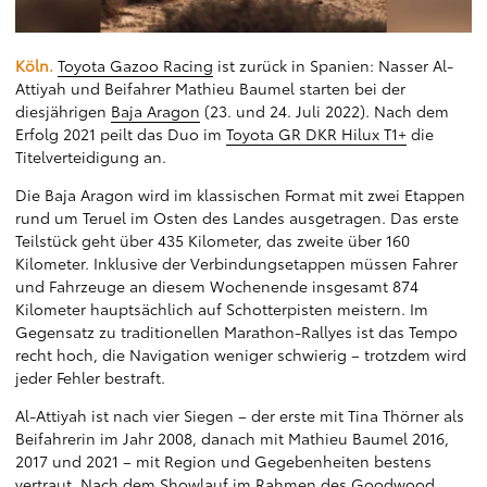
Köln.
Toyota Gazoo Racing
ist zurück in Spanien: Nasser Al-
Attiyah und Beifahrer Mathieu Baumel starten bei der
diesjährigen
Baja Aragon
(23. und 24. Juli 2022). Nach dem
Erfolg 2021 peilt das Duo im
Toyota GR DKR Hilux T1+
die
Titelverteidigung an.
Die Baja Aragon wird im klassischen Format mit zwei Etappen
rund um Teruel im Osten des Landes ausgetragen. Das erste
Teilstück geht über 435 Kilometer, das zweite über 160
Kilometer. Inklusive der Verbindungsetappen müssen Fahrer
und Fahrzeuge an diesem Wochenende insgesamt 874
Kilometer hauptsächlich auf Schotterpisten meistern. Im
Gegensatz zu traditionellen Marathon-Rallyes ist das Tempo
recht hoch, die Navigation weniger schwierig – trotzdem wird
jeder Fehler bestraft.
Al-Attiyah ist nach vier Siegen – der erste mit Tina Thörner als
Beifahrerin im Jahr 2008, danach mit Mathieu Baumel 2016,
2017 und 2021 – mit Region und Gegebenheiten bestens
vertraut. Nach dem Showlauf im Rahmen des Goodwood