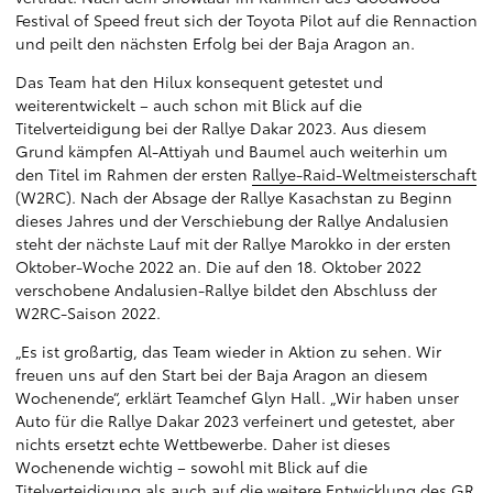
Festival of Speed freut sich der Toyota Pilot auf die Rennaction
und peilt den nächsten Erfolg bei der Baja Aragon an.
Das Team hat den Hilux konsequent getestet und
weiterentwickelt – auch schon mit Blick auf die
Titelverteidigung bei der Rallye Dakar 2023. Aus diesem
Grund kämpfen Al-Attiyah und Baumel auch weiterhin um
den Titel im Rahmen der ersten
Rallye-Raid-Weltmeisterschaft
(W2RC). Nach der Absage der Rallye Kasachstan zu Beginn
dieses Jahres und der Verschiebung der Rallye Andalusien
steht der nächste Lauf mit der Rallye Marokko in der ersten
Oktober-Woche 2022 an. Die auf den 18. Oktober 2022
verschobene Andalusien-Rallye bildet den Abschluss der
W2RC-Saison 2022.
„Es ist großartig, das Team wieder in Aktion zu sehen. Wir
freuen uns auf den Start bei der Baja Aragon an diesem
Wochenende“, erklärt Teamchef Glyn Hall. „Wir haben unser
Auto für die Rallye Dakar 2023 verfeinert und getestet, aber
nichts ersetzt echte Wettbewerbe. Daher ist dieses
Wochenende wichtig – sowohl mit Blick auf die
Titelverteidigung als auch auf die weitere Entwicklung des GR