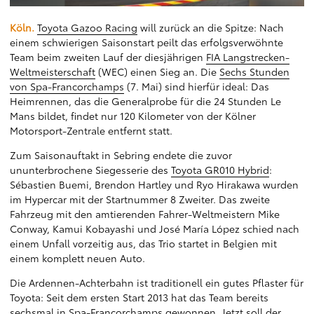
Köln.
Toyota Gazoo Racing
will zurück an die Spitze: Nach
einem schwierigen Saisonstart peilt das erfolgsverwöhnte
Team beim zweiten Lauf der diesjährigen
FIA Langstrecken-
Weltmeisterschaft
(WEC) einen Sieg an. Die
Sechs Stunden
von Spa-Francorchamps
(7. Mai) sind hierfür ideal: Das
Heimrennen, das die Generalprobe für die 24 Stunden Le
Mans bildet, findet nur 120 Kilometer von der Kölner
Motorsport-Zentrale entfernt statt.
Zum Saisonauftakt in Sebring endete die zuvor
ununterbrochene Siegesserie des
Toyota GR010 Hybrid
:
Sébastien Buemi, Brendon Hartley und Ryo Hirakawa wurden
im Hypercar mit der Startnummer 8 Zweiter. Das zweite
Fahrzeug mit den amtierenden Fahrer-Weltmeistern Mike
Conway, Kamui Kobayashi und José María López schied nach
einem Unfall vorzeitig aus, das Trio startet in Belgien mit
einem komplett neuen Auto.
Die Ardennen-Achterbahn ist traditionell ein gutes Pflaster für
Toyota: Seit dem ersten Start 2013 hat das Team bereits
sechsmal in Spa-Francorchamps gewonnen. Jetzt soll der