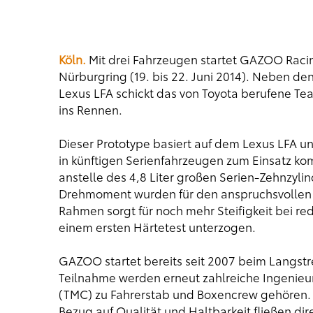
Köln.
Mit drei Fahrzeugen startet GAZOO Rac
Nürburgring (19. bis 22. Juni 2014). Neben de
Lexus LFA schickt das von Toyota berufene T
ins Rennen.
Dieser Prototype basiert auf dem Lexus LFA u
in künftigen Serienfahrzeugen zum Einsatz k
anstelle des 4,8 Liter großen Serien-Zehnzyli
Drehmoment wurden für den anspruchsvollen R
Rahmen sorgt für noch mehr Steifigkeit bei re
einem ersten Härtetest unterzogen.
GAZOO startet bereits seit 2007 beim Langstre
Teilnahme werden erneut zahlreiche Ingenieur
(TMC) zu Fahrerstab und Boxencrew gehören. 
Bezug auf Qualität und Haltbarkeit fließen dir