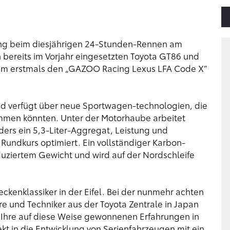
ing beim diesjährigen 24-Stunden-Rennen am
n bereits im Vorjahr eingesetzten Toyota GT86 und
eam erstmals den „GAZOO Racing Lexus LFA Code X“
nd verfügt über neue Sportwagen-technologien, die
ommen könnten. Unter der Motorhaube arbeitet
nders ein 5,3-Liter-Aggregat, Leistung und
undkurs optimiert. Ein vollständiger Karbon-
duziertem Gewicht und wird auf der Nordschleife
ckenklassiker in der Eifel. Bei der nunmehr achten
e und Techniker aus der Toyota Zentrale in Japan
Ihre auf diese Weise gewonnenen Erfahrungen in
ekt in die Entwicklung von Serienfahrzeugen mit ein.