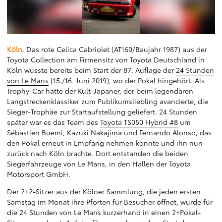
Köln.
Das rote Celica Cabriolet (AT160/Baujahr 1987) aus der
Toyota Collection am Firmensitz von Toyota Deutschland in
Köln wusste bereits beim Start der 87. Auflage der
24 Stunden
von Le Mans
(15./16. Juni 2019), wo der Pokal hingehört. Als
Trophy-Car hatte der Kult-Japaner, der beim legendären
Langstreckenklassiker zum Publikumsliebling avancierte, die
Sieger-Trophäe zur Startaufstellung geliefert. 24 Stunden
später war es das Team des
Toyota TS050 Hybrid #8
um
Sébastien Buemi, Kazuki Nakajima und Fernando Alonso, das
den Pokal erneut in Empfang nehmen konnte und ihn nun
zurück nach Köln brachte. Dort entstanden die beiden
Siegerfahrzeuge von Le Mans, in den Hallen der Toyota
Motorsport GmbH.
Der 2+2-Sitzer aus der Kölner Sammlung, die jeden ersten
Samstag im Monat ihre Pforten für Besucher öffnet, wurde für
die 24 Stunden von Le Mans kurzerhand in einen 2+Pokal-