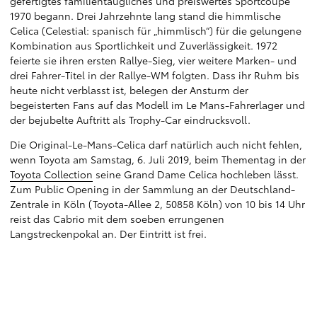
gefertigtes familientaugliches und preiswertes Sportcoupé
1970 begann. Drei Jahrzehnte lang stand die himmlische
Celica (Celestial: spanisch für „himmlisch“) für die gelungene
Kombination aus Sportlichkeit und Zuverlässigkeit. 1972
feierte sie ihren ersten Rallye-Sieg, vier weitere Marken- und
drei Fahrer-Titel in der Rallye-WM folgten. Dass ihr Ruhm bis
heute nicht verblasst ist, belegen der Ansturm der
begeisterten Fans auf das Modell im Le Mans-Fahrerlager und
der bejubelte Auftritt als Trophy-Car eindrucksvoll.
Die Original-Le-Mans-Celica darf natürlich auch nicht fehlen,
wenn Toyota am Samstag, 6. Juli 2019, beim Thementag in der
Toyota Collection
seine Grand Dame Celica hochleben lässt.
Zum Public Opening in der Sammlung an der Deutschland-
Zentrale in Köln (Toyota-Allee 2, 50858 Köln) von 10 bis 14 Uhr
reist das Cabrio mit dem soeben errungenen
Langstreckenpokal an. Der Eintritt ist frei.