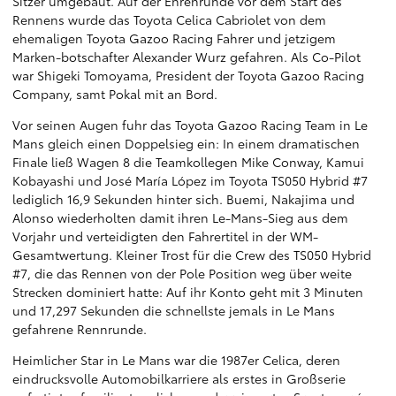
Sitzer umgebaut. Auf der Ehrenrunde vor dem Start des
Rennens wurde das Toyota Celica Cabriolet von dem
ehemaligen Toyota Gazoo Racing Fahrer und jetzigem
Marken-botschafter Alexander Wurz gefahren. Als Co-Pilot
war Shigeki Tomoyama, President der Toyota Gazoo Racing
Company, samt Pokal mit an Bord.
Vor seinen Augen fuhr das Toyota Gazoo Racing Team in Le
Mans gleich einen Doppelsieg ein: In einem dramatischen
Finale ließ Wagen 8 die Teamkollegen Mike Conway, Kamui
Kobayashi und José María López im Toyota TS050 Hybrid #7
lediglich 16,9 Sekunden hinter sich. Buemi, Nakajima und
Alonso wiederholten damit ihren Le-Mans-Sieg aus dem
Vorjahr und verteidigten den Fahrertitel in der WM-
Gesamtwertung. Kleiner Trost für die Crew des TS050 Hybrid
#7, die das Rennen von der Pole Position weg über weite
Strecken dominiert hatte: Auf ihr Konto geht mit 3 Minuten
und 17,297 Sekunden die schnellste jemals in Le Mans
gefahrene Rennrunde.
Heimlicher Star in Le Mans war die 1987er Celica, deren
eindrucksvolle Automobilkarriere als erstes in Großserie