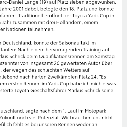
Marc-Daniel Lange (19) auf Platz sieben abgewunken.
Jahre 2001 dabei, belegte den 18. Platz und konnte
hren. Traditionell eröffnet der Toyota Yaris Cup in
m Jahr zusammen mit drei Holländern, einem
ier Nationen teilnehmen.
a Deutschland, konnte der Saisonauftakt im
rlaufen: Nach einem hervorragenden Training auf
rkus Schrick beim Qualifikationsrennen am Samstag
chszehnter von insgesamt 26 gewerteten Autos über
g, der wegen des schlechten Wetters auf
hließend nach harten Zweikämpfen Platz 24. "Es
em ersten Rennen im Yaris Cup habe ich mich etwas
terte Toyota Geschäftsführer Markus Schrick seine
eutschland, sagte nach dem 1. Lauf im Motopark
ukunft noch viel Potenzial. Wir brauchen uns nicht
eßlich fehlt es bei unseren Rennen weder an