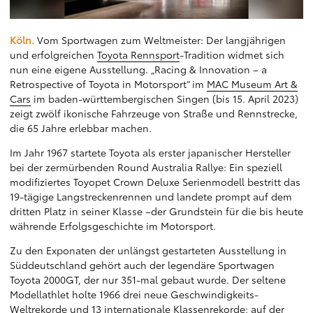
Köln.
Vom Sportwagen zum Weltmeister: Der langjährigen
und erfolgreichen
Toyota Rennsport
-Tradition widmet sich
nun eine eigene Ausstellung. „Racing & Innovation – a
Retrospective of Toyota in Motorsport“ im
MAC Museum Art &
Cars
im baden-württembergischen Singen (bis 15. April 2023)
zeigt zwölf ikonische Fahrzeuge von Straße und Rennstrecke,
die 65 Jahre erlebbar machen.
Im Jahr 1967 startete Toyota als erster japanischer Hersteller
bei der zermürbenden Round Australia Rallye: Ein speziell
modifiziertes Toyopet Crown Deluxe Serienmodell bestritt das
19-tägige Langstreckenrennen und landete prompt auf dem
dritten Platz in seiner Klasse –der Grundstein für die bis heute
währende Erfolgsgeschichte im Motorsport.
Zu den Exponaten der unlängst gestarteten Ausstellung in
Süddeutschland gehört auch der legendäre Sportwagen
Toyota 2000GT, der nur 351-mal gebaut wurde. Der seltene
Modellathlet holte 1966 drei neue Geschwindigkeits-
Weltrekorde und 13 internationale Klassenrekorde; auf der