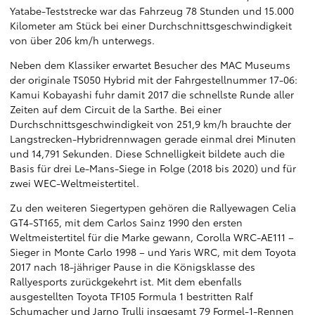
Yatabe-Teststrecke war das Fahrzeug 78 Stunden und 15.000
Kilometer am Stück bei einer Durchschnittsgeschwindigkeit
von über 206 km/h unterwegs.
Neben dem Klassiker erwartet Besucher des MAC Museums
der originale TS050 Hybrid mit der Fahrgestellnummer 17-06:
Kamui Kobayashi fuhr damit 2017 die schnellste Runde aller
Zeiten auf dem Circuit de la Sarthe. Bei einer
Durchschnittsgeschwindigkeit von 251,9 km/h brauchte der
Langstrecken-Hybridrennwagen gerade einmal drei Minuten
und 14,791 Sekunden. Diese Schnelligkeit bildete auch die
Basis für drei Le-Mans-Siege in Folge (2018 bis 2020) und für
zwei WEC-Weltmeistertitel.
Zu den weiteren Siegertypen gehören die Rallyewagen Celia
GT4-ST165, mit dem Carlos Sainz 1990 den ersten
Weltmeistertitel für die Marke gewann, Corolla WRC-AE111 –
Sieger in Monte Carlo 1998 – und Yaris WRC, mit dem Toyota
2017 nach 18-jähriger Pause in die Königsklasse des
Rallyesports zurückgekehrt ist. Mit dem ebenfalls
ausgestellten Toyota TF105 Formula 1 bestritten Ralf
Schumacher und Jarno Trulli insgesamt 79 Formel-1-Rennen