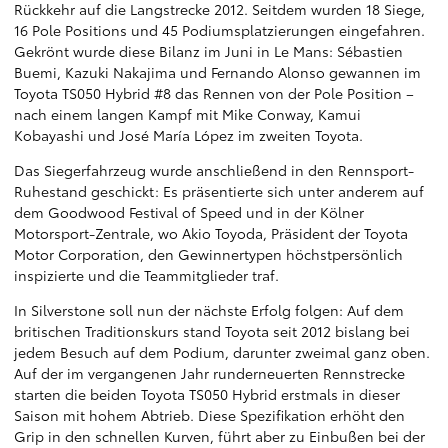
Rückkehr auf die Langstrecke 2012. Seitdem wurden 18 Siege,
16 Pole Positions und 45 Podiumsplatzierungen eingefahren.
Gekrönt wurde diese Bilanz im Juni in Le Mans: Sébastien
Buemi, Kazuki Nakajima und Fernando Alonso gewannen im
Toyota TS050 Hybrid #8 das Rennen von der Pole Position –
nach einem langen Kampf mit Mike Conway, Kamui
Kobayashi und José María López im zweiten Toyota.
Das Siegerfahrzeug wurde anschließend in den Rennsport-
Ruhestand geschickt: Es präsentierte sich unter anderem auf
dem Goodwood Festival of Speed und in der Kölner
Motorsport-Zentrale, wo Akio Toyoda, Präsident der Toyota
Motor Corporation, den Gewinnertypen höchstpersönlich
inspizierte und die Teammitglieder traf.
In Silverstone soll nun der nächste Erfolg folgen: Auf dem
britischen Traditionskurs stand Toyota seit 2012 bislang bei
jedem Besuch auf dem Podium, darunter zweimal ganz oben.
Auf der im vergangenen Jahr runderneuerten Rennstrecke
starten die beiden Toyota TS050 Hybrid erstmals in dieser
Saison mit hohem Abtrieb. Diese Spezifikation erhöht den
Grip in den schnellen Kurven, führt aber zu Einbußen bei der