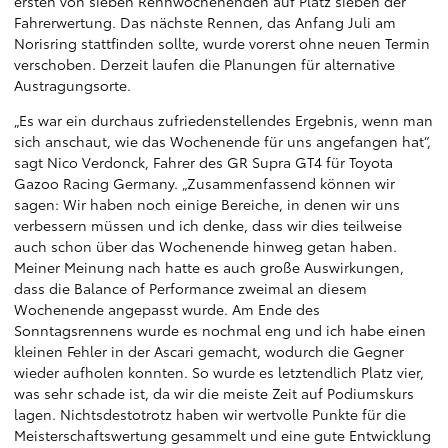
ersten von sieben Rennwochenenden auf Platz sieben der
Fahrerwertung. Das nächste Rennen, das Anfang Juli am
Norisring stattfinden sollte, wurde vorerst ohne neuen Termin
verschoben. Derzeit laufen die Planungen für alternative
Austragungsorte.
„Es war ein durchaus zufriedenstellendes Ergebnis, wenn man
sich anschaut, wie das Wochenende für uns angefangen hat“,
sagt Nico Verdonck, Fahrer des GR Supra GT4 für Toyota
Gazoo Racing Germany. „Zusammenfassend können wir
sagen: Wir haben noch einige Bereiche, in denen wir uns
verbessern müssen und ich denke, dass wir dies teilweise
auch schon über das Wochenende hinweg getan haben.
Meiner Meinung nach hatte es auch große Auswirkungen,
dass die Balance of Performance zweimal an diesem
Wochenende angepasst wurde. Am Ende des
Sonntagsrennens wurde es nochmal eng und ich habe einen
kleinen Fehler in der Ascari gemacht, wodurch die Gegner
wieder aufholen konnten. So wurde es letztendlich Platz vier,
was sehr schade ist, da wir die meiste Zeit auf Podiumskurs
lagen. Nichtsdestotrotz haben wir wertvolle Punkte für die
Meisterschaftswertung gesammelt und eine gute Entwicklung