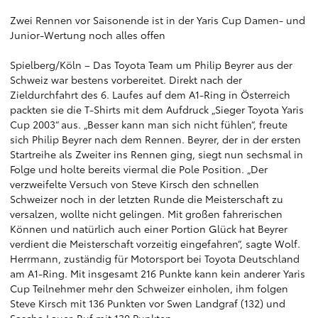
Zwei Rennen vor Saisonende ist in der Yaris Cup Damen- und
Junior-Wertung noch alles offen
Spielberg/Köln – Das Toyota Team um Philip Beyrer aus der
Schweiz war bestens vorbereitet. Direkt nach der
Zieldurchfahrt des 6. Laufes auf dem A1-Ring in Österreich
packten sie die T-Shirts mit dem Aufdruck „Sieger Toyota Yaris
Cup 2003“ aus. „Besser kann man sich nicht fühlen“, freute
sich Philip Beyrer nach dem Rennen. Beyrer, der in der ersten
Startreihe als Zweiter ins Rennen ging, siegt nun sechsmal in
Folge und holte bereits viermal die Pole Position. „Der
verzweifelte Versuch von Steve Kirsch den schnellen
Schweizer noch in der letzten Runde die Meisterschaft zu
versalzen, wollte nicht gelingen. Mit großen fahrerischen
Können und natürlich auch einer Portion Glück hat Beyrer
verdient die Meisterschaft vorzeitig eingefahren“, sagte Wolf.
Herrmann, zuständig für Motorsport bei Toyota Deutschland
am A1-Ring. Mit insgesamt 216 Punkte kann kein anderer Yaris
Cup Teilnehmer mehr den Schweizer einholen, ihm folgen
Steve Kirsch mit 136 Punkten vor Swen Landgraf (132) und