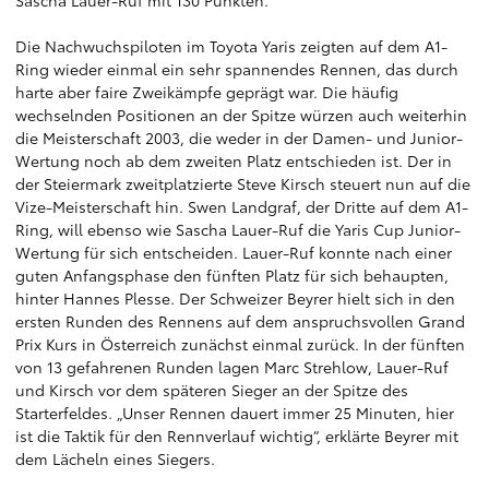
Sascha Lauer-Ruf mit 130 Punkten.
Die Nachwuchspiloten im Toyota Yaris zeigten auf dem A1-
Ring wieder einmal ein sehr spannendes Rennen, das durch
harte aber faire Zweikämpfe geprägt war. Die häufig
wechselnden Positionen an der Spitze würzen auch weiterhin
die Meisterschaft 2003, die weder in der Damen- und Junior-
Wertung noch ab dem zweiten Platz entschieden ist. Der in
der Steiermark zweitplatzierte Steve Kirsch steuert nun auf die
Vize-Meisterschaft hin. Swen Landgraf, der Dritte auf dem A1-
Ring, will ebenso wie Sascha Lauer-Ruf die Yaris Cup Junior-
Wertung für sich entscheiden. Lauer-Ruf konnte nach einer
guten Anfangsphase den fünften Platz für sich behaupten,
hinter Hannes Plesse. Der Schweizer Beyrer hielt sich in den
ersten Runden des Rennens auf dem anspruchsvollen Grand
Prix Kurs in Österreich zunächst einmal zurück. In der fünften
von 13 gefahrenen Runden lagen Marc Strehlow, Lauer-Ruf
und Kirsch vor dem späteren Sieger an der Spitze des
Starterfeldes. „Unser Rennen dauert immer 25 Minuten, hier
ist die Taktik für den Rennverlauf wichtig“, erklärte Beyrer mit
dem Lächeln eines Siegers.