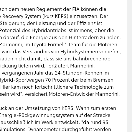
 Nach dem neuen Reglement der FIA können die
y Recovery System (kurz KERS) einzusetzen. Der
teigerung der Leistung und der Effizienz ist
s Potenzial des Hybridantriebs ist immens, aber die
 darauf, die Energie aus den Hinterrädern zu holen.
 Marmorini, im Toyota Formel 1 Team für die Motoren-
 wird das Verständnis von Hybridsystemen vertiefen,
uation nicht damit, dass sie uns bahnbrechende
lung liefern wird," erläutert Marmorini.
im vergangenen Jahr das 24-Stunden-Rennen im
Hybrid-Sportwagen 70 Prozent der beim Bremsen
"Hier kam noch fortschrittlichere Technologie zum
l sein wird", versichert Motoren-Entwickler Marmorini.
ruck an der Umsetzung von KERS. Wann zum ersten
Energie-Rückgewinnungssystem auf der Strecke
S ausschließlich im Werk entwickelt, "da rund 95
-Simulations-Dynamometer durchgeführt werden