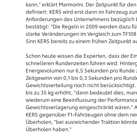
kann," erklärt Marmorini. Der Zeitpunkt für den
definiert: KERS wird erst dann im Fahrzeug 
Anforderungen des Unternehmens bezüglich Le
bestätigt: "Die Regeln in 2009 werden dazu f
starke Veränderungen im Vergleich zum TF108
Sinn KERS bereits zu einem frühen Zeitpunkt au
Schon heute wissen die Experten, dass der Ein
schnelleren Rundenzeiten führen wird. Hinter
Energievolumen nur 6,5 Sekunden pro Runde z
Zeitgewinn von 0,1 bis 0,3 Sekunden pro Runde 
Gewichtsverteilung noch nicht berücksichtig
bis zu 35 kg erhöht, "dann bedeutet dies, ma
wiederum eine Beeinflussung der Performance 
Gewichtsverlagerung eingeschränkt wären." Au
KERS gegenüber F1-Fahrzeugen ohne dem neu
Überholen, "bei ausreichender Traktion könn
Überholen haben."