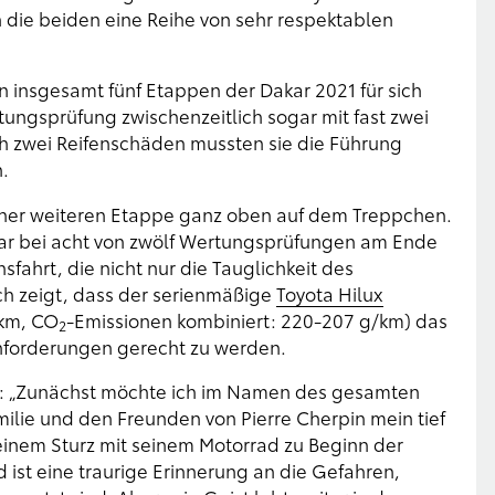
die beiden eine Reihe von sehr respektablen
 insgesamt fünf Etappen der Dakar 2021 für sich
ungsprüfung zwischenzeitlich sogar mit fast zwei
h zwei Reifenschäden mussten sie die Führung
.
 einer weiteren Etappe ganz oben auf dem Treppchen.
kar bei acht von zwölf Wertungsprüfungen am Ende
sfahrt, die nicht nur die Tauglichkeit des
ch zeigt, dass der serienmäßige
Toyota Hilux
 km, CO
-Emissionen kombiniert: 220-207 g/km) das
2
nforderungen gerecht zu werden.
g: „Zunächst möchte ich im Namen des gesamten
lie und den Freunden von Pierre Cherpin mein tief
inem Sturz mit seinem Motorrad zu Beginn der
d ist eine traurige Erinnerung an die Gefahren,