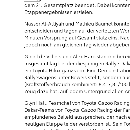
dem 21. Gesamtplatz beendet. Dabei konnten 
Etappenergebnissen erzielen.
Nasser Al-Attiyah und Mathieu Baumel konnten
entscheiden und lagen auf der vorletzten Wert
Minuten Vorsprung auf Gesamtplatz eins. Nac
jedoch noch am gleichen Tag wieder abgeben
Giniel de Villiers und Alex Haro standen bei
Insgesamt lag bei der diesjährigen Rallye Da
ein Toyota Hilux ganz vorn. Eine Demonstration
Rallyewagens unter Beweis stellt, sondern au
(Kraftstoffverbrauch kombiniert: 8,4-7,8 l/100
Zeug dazu hat, auf jedem Untergrund allen A
Glyn Hall, Teamchef von Toyota Gazoo Racin
Dakar-Teams von Toyota Gazoo Racing der Fami
empfundenes Beileid aussprechen, der nach e
heutigen Etappe leider verstorben ist. Sein To