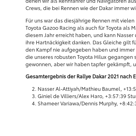
denen wir als Rennfahrer und Navigatoren ausg
Crews, die bei Rennen wie der Dakar immer w
Für uns war das diesjährige Rennen mit viele
Toyota Gazoo Racing als auch für Toyota als Mar
diesem Jahr erreicht haben, und kann Nasser 
ihre Hartnäckigkeit danken. Das Gleiche gilt 
den Kampf nie aufgegeben haben und immer w
die unseres robusten Toyota Hilux gegangen si
gewonnen, aber wir haben tapfer gekämpft, un
Gesamtergebnis der Rallye Dakar 2021 nach E
Nasser Al-Attiyah/Mathieu Baumel, +13:5
Giniel de Villiers/Alex Haro, +3:57:39 St
Shameer Variawa/Dennis Murphy, +8:42: