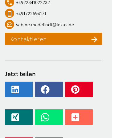
+4922341022232
+491722694171
sabine.medefindt@lexus.de
Kontaktieren
Jetzt teilen