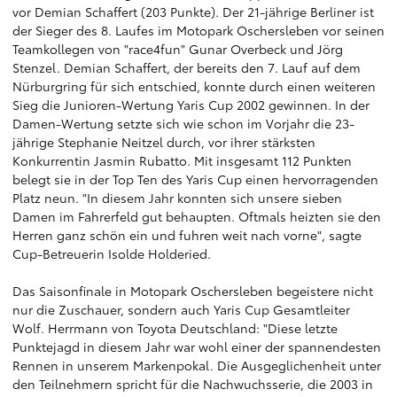
vor Demian Schaffert (203 Punkte). Der 21-jährige Berliner ist
der Sieger des 8. Laufes im Motopark Oschersleben vor seinen
Teamkollegen von "race4fun" Gunar Overbeck und Jörg
Stenzel. Demian Schaffert, der bereits den 7. Lauf auf dem
Nürburgring für sich entschied, konnte durch einen weiteren
Sieg die Junioren-Wertung Yaris Cup 2002 gewinnen. In der
Damen-Wertung setzte sich wie schon im Vorjahr die 23-
jährige Stephanie Neitzel durch, vor ihrer stärksten
Konkurrentin Jasmin Rubatto. Mit insgesamt 112 Punkten
belegt sie in der Top Ten des Yaris Cup einen hervorragenden
Platz neun. "In diesem Jahr konnten sich unsere sieben
Damen im Fahrerfeld gut behaupten. Oftmals heizten sie den
Herren ganz schön ein und fuhren weit nach vorne", sagte
Cup-Betreuerin Isolde Holderied.
Das Saisonfinale in Motopark Oschersleben begeistere nicht
nur die Zuschauer, sondern auch Yaris Cup Gesamtleiter
Wolf. Herrmann von Toyota Deutschland: "Diese letzte
Punktejagd in diesem Jahr war wohl einer der spannendesten
Rennen in unserem Markenpokal. Die Ausgeglichenheit unter
den Teilnehmern spricht für die Nachwuchsserie, die 2003 in