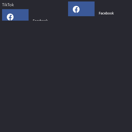
TikTok
Facebook
Facebook
Instagram
Instagram
YouTube
YouTube
Xing
Links
Toyota Deutschland
Lexus Deutschland
Zahlen & Fakten - Toyota 2024
Toyota Collection