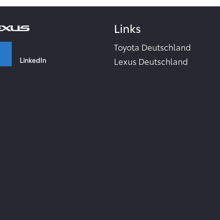
Links
Toyota Deutschland
LinkedIn
Lexus Deutschland
Zahlen & Fakten - Toyota 2
Toyota Collection
Facebook
Toyota Inside
TME Corporate Media Webs
Instagram
Toyota in the world
TMC Global Newsroom
RSS-Feeds
YouTube
Zur Newsletter Anmeldung