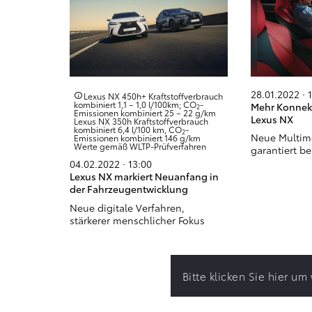
28.01.2022 · 
Lexus NX 450h+ Kraftstoffverbrauch
kombiniert 1,1 – 1,0 l/100km; CO
-
Mehr Konnekt
2
Emissionen kombiniert 25 – 22 g/km
Lexus NX
Lexus NX 350h Kraftstoffverbrauch
kombiniert 6,4 l/100 km, CO
-
2
Neue Multim
Emissionen kombiniert 146 g/km
Werte gemäß WLTP-Prüfverfahren
garantiert b
04.02.2022 · 13:00
Lexus NX markiert Neuanfang in
der Fahrzeugentwicklung
Neue digitale Verfahren,
stärkerer menschlicher Fokus
Bitte klicken Sie hier u