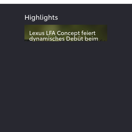
Highlights
Lexus LFA Concept feiert
dynamisches Debüt beim
Goodwood Festival of
024
Speed
Dynamische Weltpremiere des
elektrischen Supersportwagen-
Konzepts überrascht Publikum
ite
Der neue Lexus UX