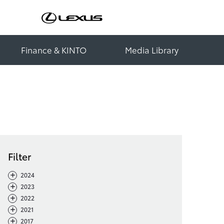
Finance & KINTO
Media Library
Filter
-
+
2024
-
+
2023
-
+
2022
-
+
2021
-
+
2017