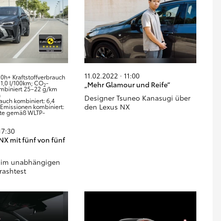
11.02.2022 · 11:00
0h+ Kraftstoffverbrauch
–1,0 l/100km; CO
-
„Mehr Glamour und Reife“
2
mbiniert 25–22 g/km
h
Designer Tsuneo Kanasugi über
rauch kombiniert: 6,4
den Lexus NX
-Emissionen kombiniert:
rte gemäß WLTP-
17:30
NX mit fünf von fünf
 im unabhängigen
rashtest