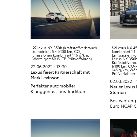
Lexus NX 350h (Kraftstoffverbrauch
Lexus NX 45
kombiniert 6,4 l/100 km, CO
-
kombiniert 1,1
2
Emissionen kombiniert 146 g/km,
Emissionen ko
Werte gemäß WLTP-Prüfverfahren)
Lexus NX 350
Kraftstoffverb
l/100 km, CO
22.06.2022 · 13:30
2
146 g/km, We
Lexus feiert Partnerschaft mit
Prüfverfahren
Mark Levinson
02.03.2022 · 
Perfekter automobiler
Neuer Lexus 
Klanggenuss aus Tradition
Sternen
Bestwertung
Euro NCAP C