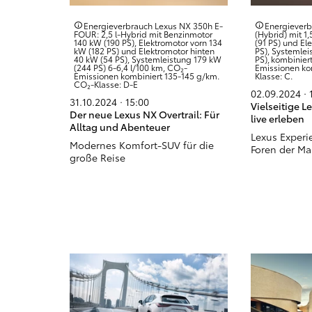
Energieverbrauch Lexus NX 350h E-
Energieverb
FOUR: 2,5 l-Hybrid mit Benzinmotor
(Hybrid) mit 1
140 kW (190 PS), Elektromotor vorn 134
(91 PS) und El
kW (182 PS) und Elektromotor hinten
PS), Systemlei
40 kW (54 PS), Systemleistung 179 kW
PS), kombiniert
(244 PS) 6-6,4 l/100 km, CO₂-
Emissionen kom
Emissionen kombiniert 135-145 g/km.
Klasse: C.
CO₂-Klasse: D-E
02.09.2024 · 
31.10.2024 · 15:00
Vielseitige 
Der neue Lexus NX Overtrail: Für
live erleben
Alltag und Abenteuer
Lexus Experi
Modernes Komfort-SUV für die
Foren der Ma
große Reise