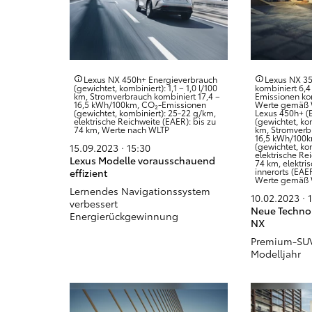
Lexus NX 450h+ Energieverbrauch
Lexus NX 35
(gewichtet, kombiniert): 1,1 – 1,0 l/100
kombiniert 6,4
km, Stromverbrauch kombiniert 17,4 –
Emissionen ko
16,5 kWh/100km, CO₂-Emissionen
Werte gemäß W
(gewichtet, kombiniert): 25-22 g/km,
Lexus 450h+ (
elektrische Reichweite (EAER): bis zu
(gewichtet, kom
74 km, Werte nach WLTP
km, Stromverbr
16,5 kWh/100
(gewichtet, ko
15.09.2023 · 15:30
elektrische Re
Lexus Modelle vorausschauend
74 km, elektri
innerorts (EAER
effizient
Werte gemäß W
Lernendes Navigationssystem
10.02.2023 · 
verbessert
Neue Technol
Energierückgewinnung
NX
Premium-SUV 
Modelljahr