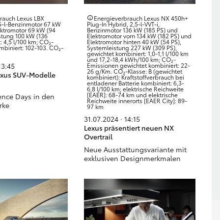
rauch Lexus LBX
Energieverbrauch Lexus NX 450h+
,5-l-Benzinmotor 67 kW
Plug-In Hybrid, 2,5-l-VVT-i,
ektromotor 69 kW (94
Benzinmotor 136 kW (185 PS) und
stung 100 kW (136
Elektromotor vorn 134 kW (182 PS) und
: 4,5 l/100 km; CO₂-
Elektromotor hinten 40 kW (54 PS),
biniert: 102-103. CO₂-
Systemleistung 227 kW (309 PS),
gewichtet kombiniert: 1,0-1,1 l/100 km
und 17,2-18,4 kWh/100 km; CO₂-
Emissionen gewichtet kombiniert: 22-
13:45
26 g/Km. CO₂-Klasse: B (gewichtet
Lexus SUV-Modelle
kombiniert): Kraftstoffverbrauch bei
entladener Batterie kombiniert: 6,3-
6,8 l/100 km; elektrische Reichweite
[EAER]: 68-74 km und elektrische
ence Days in den
Reichweite innerorts [EAER City]: 89-
rke
97 km
31.07.2024 · 14:15
Lexus präsentiert neuen NX
Overtrail
Neue Ausstattungsvariante mit
exklusiven Designmerkmalen