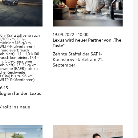
19.09.2022 · 10:00
0h (Kraftstoffverbrauch
 l/100 km, CO
-
Lexus wird neuer Partner von „The
2
mbiniert 146 g/km,
Taste“
LTP-Prüfverfahren)
Energieverbrauch
Zehnte Staffel der SAT.1-
biniert): 1,1 – 1,0 l/100
auch kombiniert 17,4 –
Kochshow startet am 21.
km, CO
-Emissionen
2
September
mbiniert): 25-22 g/km,
ichweite (EAER): bis zu
sche Reichweite
 City) bis zu 96 km.
LTP-Prüfverfahren).
16:15
ogien für den Lexus
rollt ins neue