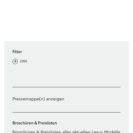
Filter
-
+
2006
Filter löschen
Pressemappe(n) anzeigen
Broschüren & Preislisten
Broschüren & Preislisten aller aktuellen Lexus Modelle