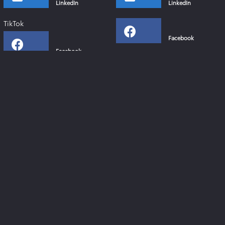
LinkedIn
LinkedIn
TikTok
Facebook
Facebook
Instagram
Instagram
YouTube
YouTube
Xing
Links
Toyota Deutschland
Lexus Deutschland
Zahlen & Fakten - Toyota 2024