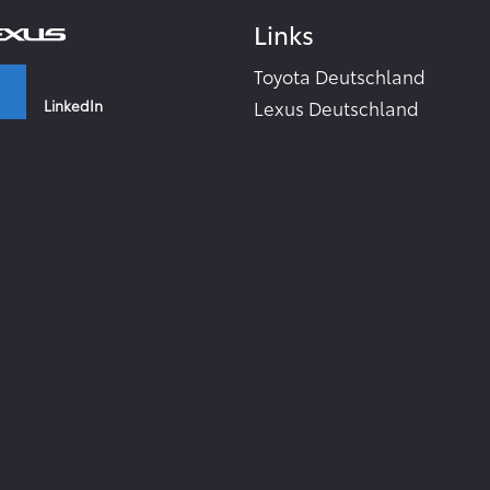
Links
Toyota Deutschland
LinkedIn
Lexus Deutschland
Zahlen & Fakten - Toyota 2
Toyota Collection
Facebook
Toyota Inside
TME Corporate Media Webs
Instagram
Toyota in the world
TMC Global Newsroom
RSS-Feeds
YouTube
Zur Newsletter Anmeldung