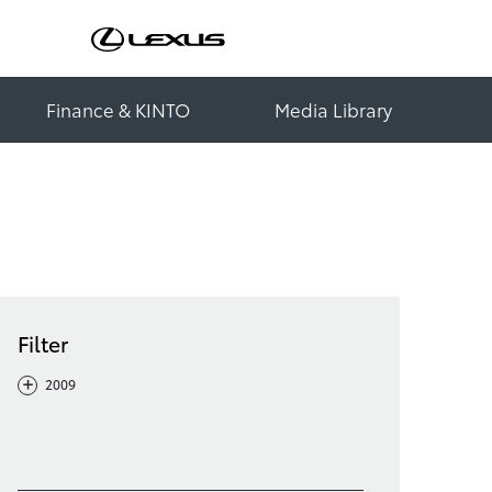
Finance & KINTO
Media Library
Filter
-
+
2009
Filter löschen