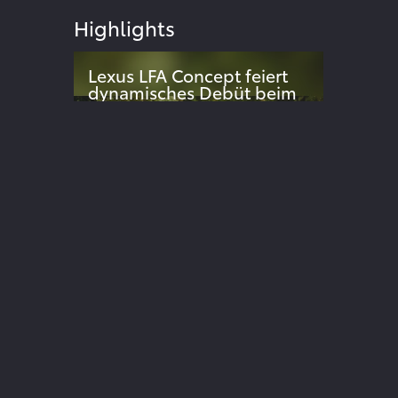
Highlights
Lexus LFA Concept feiert
dynamisches Debüt beim
Goodwood Festival of
024
Speed
Dynamische Weltpremiere des
elektrischen Supersportwagen-
Konzepts überrascht Publikum
ite
Der neue Lexus UX
Sportlich, urban und extrem