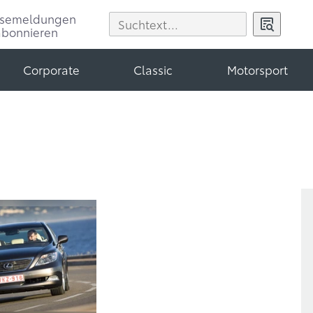
ssemeldungen
abonnieren
Corporate
Classic
Motorsport